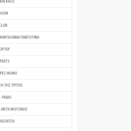
ΚΑΙ ΚΑΤΩ
ROOM
 CLUB
ΜΑΝΤΙΑ ΕΙΝΑΙ ΠΑΝΤΟΤΙΝΑ
ΠΟΡΤΕΡ
XPERTS
ΕΡΕΣ ΜΟΝΟ
ΣΗ ΤΗΣ ΤΡΙΤΗΣ
… ΡΑΔΙΟ
 ΜΕΤΑ ΜΟΥΣΙΚΗΣ
ΠΑΣΧΕΤΟΙ