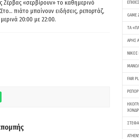
ς Ζέρβας «σερβίρουν» το καθημερινό
ΕΠΙΘΕ
Στο… πιάτο μπαίνουν ειδήσεις, ρεπορτάζ,
GAME 
μερινά 20:00 με 22:00.
ΤA «Π
ΑΡΗΣ 
ΝΙΚΟΣ
ΜΑΝΩΛ
FAIR P
ΡΕΠΟΡ
ΗΧΟΓΡ
ΧΟΝΔ
ΣΤΕΦΑ
κπομπής
ATHEN