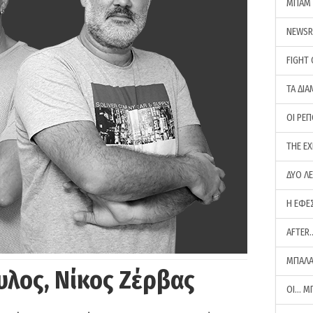
ΜΠΑΜ 
NEWS
FIGHT
ΤΑ ΔΙΑ
ΟΙ ΡΕ
THE E
ΔΥΟ Λ
Η ΕΦΕ
AFTER
ΜΠΑΛΑ
υλος, Νίκος Ζέρβας
ΟΙ… Μ