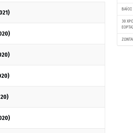
ΒΑΪΟΣ
021)
30 ΧΡΟ
ΕΟΡΤΑ
020)
ΖΩΝΤΑ
020)
020)
020)
020)