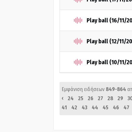
Play ball (16/11/2
Play ball (12/11/2
Play ball (10/11/2
Εμφάνιση ειδήσεων
849-864
α
‹
24
25
26
27
28
29
3
41
42
43
44
45
46
47