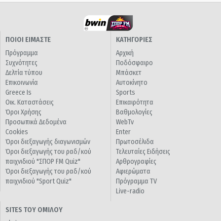
ΠΟΙΟΙ ΕΙΜΑΣΤΕ
ΚΑΤΗΓΟΡΙΕΣ
Πρόγραμμα
Αρχική
Συχνότητες
Ποδόσφαιρο
Δελτία τύπου
Μπάσκετ
Επικοινωνία
Αυτοκίνητο
Greece Is
Sports
Οικ. Καταστάσεις
Επικαιρότητα
Όροι Χρήσης
Βαθμολογίες
Προσωπικά Δεδομένα
WebTv
Cookies
Enter
Όροι διεξαγωγής διαγωνισμών
Πρωτοσέλιδα
Όροι διεξαγωγής του ραδ/κού
Τελευταίες Ειδήσεις
παιχνιδιού "ΣΠΟΡ FM Quiz"
Αρθρογραφίες
Όροι διεξαγωγής του ραδ/κού
Αφιερώματα
παιχνιδιού "Sport Quiz"
Πρόγραμμα TV
Live-radio
SITES ΤΟΥ ΟΜΙΛΟΥ