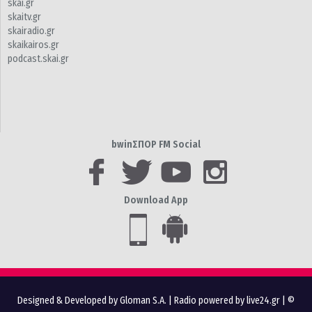
skai.gr
skaitv.gr
skairadio.gr
skaikairos.gr
podcast.skai.gr
bwinΣΠΟΡ FM Social
Download App
Designed & Developed by Gloman S.A.
|
Radio powered by live24.gr
| ©