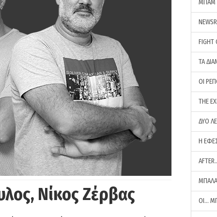
ΜΠΑΜ 
NEWS
FIGHT
ΤΑ ΔΙΑ
ΟΙ ΡΕ
THE E
ΔΥΟ Λ
Η ΕΦΕ
AFTER
ΜΠΑΛΑ
υλος, Νίκος Ζέρβας
ΟΙ… Μ