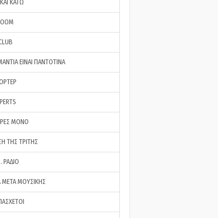
ΚΑΙ ΚΑΤΩ
ROOM
 CLUB
ΜΑΝΤΙΑ ΕΙΝΑΙ ΠΑΝΤΟΤΙΝΑ
ΠΟΡΤΕΡ
XPERTS
ΕΡΕΣ ΜΟΝΟ
ΣΗ ΤΗΣ ΤΡΙΤΗΣ
… ΡΑΔΙΟ
 ΜΕΤΑ ΜΟΥΣΙΚΗΣ
ΠΑΣΧΕΤΟΙ