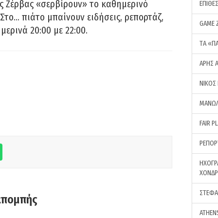
ς Ζέρβας «σερβίρουν» το καθημερινό
ΕΠΙΘΕ
Στο… πιάτο μπαίνουν ειδήσεις, ρεπορτάζ,
GAME 
μερινά 20:00 με 22:00.
ΤA «Π
ΑΡΗΣ 
ΝΙΚΟΣ
ΜΑΝΩΛ
FAIR P
ΡΕΠΟΡ
ΗΧΟΓΡ
ΧΟΝΔ
ΣΤΕΦΑ
κπομπής
ATHEN