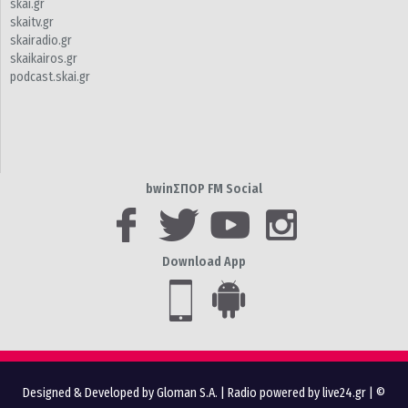
skai.gr
skaitv.gr
skairadio.gr
skaikairos.gr
podcast.skai.gr
bwinΣΠΟΡ FM Social
Download App
Designed & Developed by Gloman S.A.
|
Radio powered by live24.gr
| ©