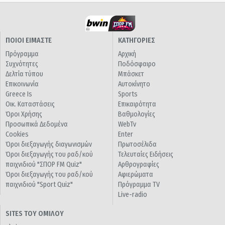
ΠΟΙΟΙ ΕΙΜΑΣΤΕ
ΚΑΤΗΓΟΡΙΕΣ
Πρόγραμμα
Αρχική
Συχνότητες
Ποδόσφαιρο
Δελτία τύπου
Μπάσκετ
Επικοινωνία
Αυτοκίνητο
Greece Is
Sports
Οικ. Καταστάσεις
Επικαιρότητα
Όροι Χρήσης
Βαθμολογίες
Προσωπικά Δεδομένα
WebTv
Cookies
Enter
Όροι διεξαγωγής διαγωνισμών
Πρωτοσέλιδα
Όροι διεξαγωγής του ραδ/κού
Τελευταίες Ειδήσεις
παιχνιδιού "ΣΠΟΡ FM Quiz"
Αρθρογραφίες
Όροι διεξαγωγής του ραδ/κού
Αφιερώματα
παιχνιδιού "Sport Quiz"
Πρόγραμμα TV
Live-radio
SITES ΤΟΥ ΟΜΙΛΟΥ