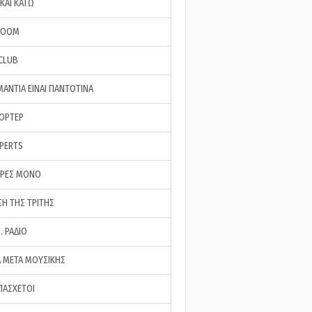
ΚΑΙ ΚΑΤΩ
ROOM
 CLUB
ΜΑΝΤΙΑ ΕΙΝΑΙ ΠΑΝΤΟΤΙΝΑ
ΠΟΡΤΕΡ
XPERTS
ΕΡΕΣ ΜΟΝΟ
ΣΗ ΤΗΣ ΤΡΙΤΗΣ
… ΡΑΔΙΟ
 ΜΕΤΑ ΜΟΥΣΙΚΗΣ
ΠΑΣΧΕΤΟΙ