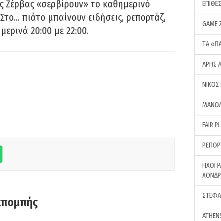
ς Ζέρβας «σερβίρουν» το καθημερινό
ΕΠΙΘΕ
Στο… πιάτο μπαίνουν ειδήσεις, ρεπορτάζ,
GAME 
μερινά 20:00 με 22:00.
ΤA «Π
ΑΡΗΣ 
ΝΙΚΟΣ
ΜΑΝΩΛ
FAIR P
ΡΕΠΟΡ
ΗΧΟΓΡ
ΧΟΝΔ
ΣΤΕΦΑ
κπομπής
ATHEN