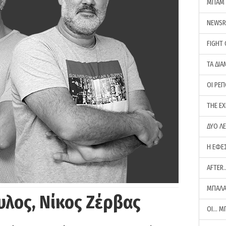
ΜΠΑΜ 
NEWS
FIGHT
ΤΑ ΔΙΑ
ΟΙ ΡΕ
THE E
ΔΥΟ Λ
Η ΕΦΕ
AFTER
ΜΠΑΛΑ
υλος, Νίκος Ζέρβας
ΟΙ… Μ