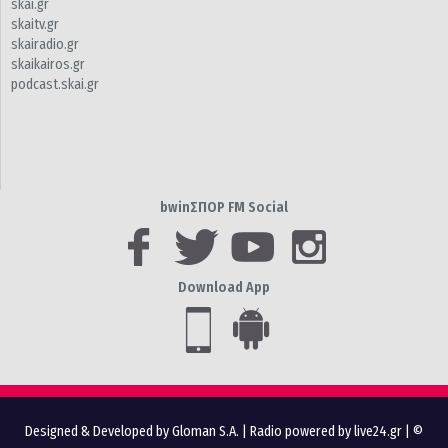
skai.gr
skaitv.gr
skairadio.gr
skaikairos.gr
podcast.skai.gr
bwinΣΠΟΡ FM Social
Download App
Designed & Developed by Gloman S.A.
|
Radio powered by live24.gr
| ©