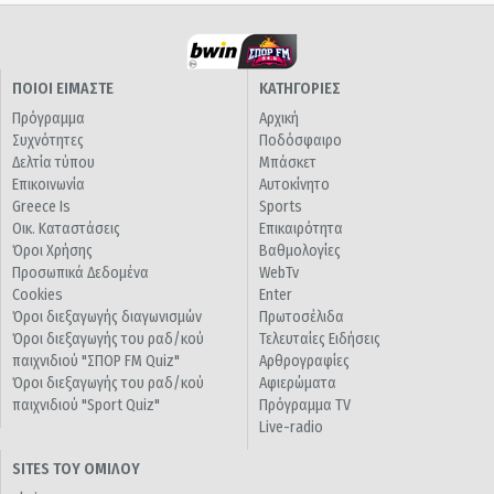
ΠΟΙΟΙ ΕΙΜΑΣΤΕ
ΚΑΤΗΓΟΡΙΕΣ
Πρόγραμμα
Αρχική
Συχνότητες
Ποδόσφαιρο
Δελτία τύπου
Μπάσκετ
Επικοινωνία
Αυτοκίνητο
Greece Is
Sports
Οικ. Καταστάσεις
Επικαιρότητα
Όροι Χρήσης
Βαθμολογίες
Προσωπικά Δεδομένα
WebTv
Cookies
Enter
Όροι διεξαγωγής διαγωνισμών
Πρωτοσέλιδα
Όροι διεξαγωγής του ραδ/κού
Τελευταίες Ειδήσεις
παιχνιδιού "ΣΠΟΡ FM Quiz"
Αρθρογραφίες
Όροι διεξαγωγής του ραδ/κού
Αφιερώματα
παιχνιδιού "Sport Quiz"
Πρόγραμμα TV
Live-radio
SITES ΤΟΥ ΟΜΙΛΟΥ