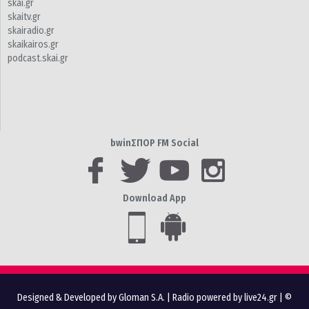
skai.gr
skaitv.gr
skairadio.gr
skaikairos.gr
podcast.skai.gr
bwinΣΠΟΡ FM Social
Download App
Designed & Developed by Gloman S.A.
|
Radio powered by live24.gr
| ©