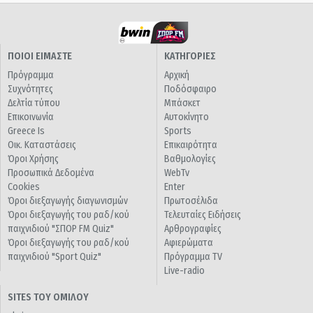
ΠΟΙΟΙ ΕΙΜΑΣΤΕ
ΚΑΤΗΓΟΡΙΕΣ
Πρόγραμμα
Αρχική
Συχνότητες
Ποδόσφαιρο
Δελτία τύπου
Μπάσκετ
Επικοινωνία
Αυτοκίνητο
Greece Is
Sports
Οικ. Καταστάσεις
Επικαιρότητα
Όροι Χρήσης
Βαθμολογίες
Προσωπικά Δεδομένα
WebTv
Cookies
Enter
Όροι διεξαγωγής διαγωνισμών
Πρωτοσέλιδα
Όροι διεξαγωγής του ραδ/κού
Τελευταίες Ειδήσεις
παιχνιδιού "ΣΠΟΡ FM Quiz"
Αρθρογραφίες
Όροι διεξαγωγής του ραδ/κού
Αφιερώματα
παιχνιδιού "Sport Quiz"
Πρόγραμμα TV
Live-radio
SITES ΤΟΥ ΟΜΙΛΟΥ