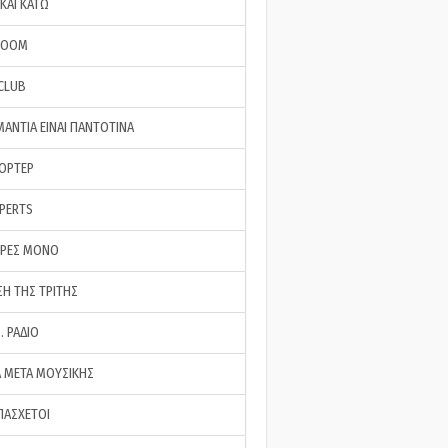
ΚΑΙ ΚΑΤΩ
ROOM
 CLUB
ΜΑΝΤΙΑ ΕΙΝΑΙ ΠΑΝΤΟΤΙΝΑ
ΠΟΡΤΕΡ
XPERTS
ΕΡΕΣ ΜΟΝΟ
ΣΗ ΤΗΣ ΤΡΙΤΗΣ
… ΡΑΔΙΟ
 ΜΕΤΑ ΜΟΥΣΙΚΗΣ
ΠΑΣΧΕΤΟΙ