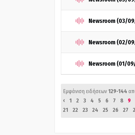
Newsroom (03/09
Newsroom (02/09
Newsroom (01/09
Εμφάνιση ειδήσεων
129-144
απ
‹
1
2
3
4
5
6
7
8
9
21
22
23
24
25
26
27