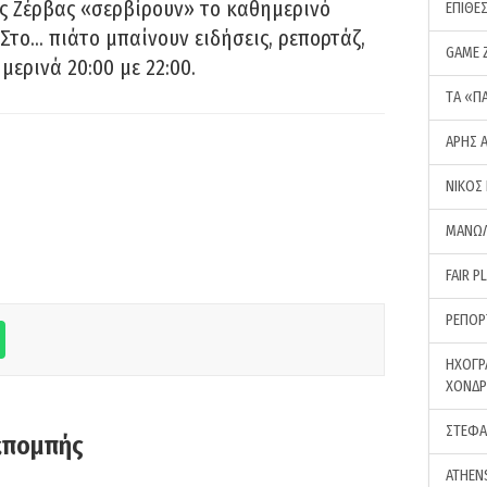
ς Ζέρβας «σερβίρουν» το καθημερινό
ΕΠΙΘΕ
Στο… πιάτο μπαίνουν ειδήσεις, ρεπορτάζ,
GAME 
μερινά 20:00 με 22:00.
ΤA «Π
ΑΡΗΣ 
ΝΙΚΟΣ
ΜΑΝΩΛ
FAIR P
ΡΕΠΟΡ
ΗΧΟΓΡ
ΧΟΝΔ
ΣΤΕΦΑ
κπομπής
ATHEN