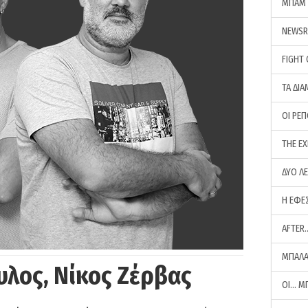
ΜΠΑΜ 
NEWS
FIGHT
ΤΑ ΔΙΑ
ΟΙ ΡΕ
THE E
ΔΥΟ Λ
Η ΕΦΕ
AFTER
ΜΠΑΛΑ
υλος, Νίκος Ζέρβας
ΟΙ… Μ