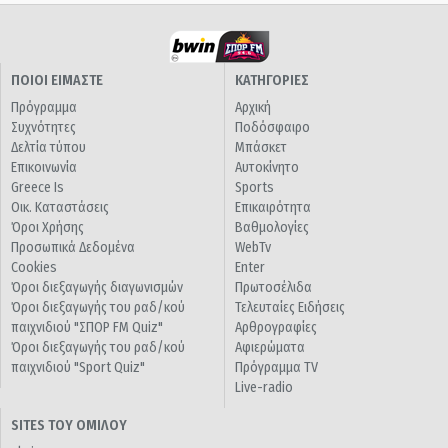
ΠΟΙΟΙ ΕΙΜΑΣΤΕ
ΚΑΤΗΓΟΡΙΕΣ
Πρόγραμμα
Αρχική
Συχνότητες
Ποδόσφαιρο
Δελτία τύπου
Μπάσκετ
Επικοινωνία
Αυτοκίνητο
Greece Is
Sports
Οικ. Καταστάσεις
Επικαιρότητα
Όροι Χρήσης
Βαθμολογίες
Προσωπικά Δεδομένα
WebTv
Cookies
Enter
Όροι διεξαγωγής διαγωνισμών
Πρωτοσέλιδα
Όροι διεξαγωγής του ραδ/κού
Τελευταίες Ειδήσεις
παιχνιδιού "ΣΠΟΡ FM Quiz"
Αρθρογραφίες
Όροι διεξαγωγής του ραδ/κού
Αφιερώματα
παιχνιδιού "Sport Quiz"
Πρόγραμμα TV
Live-radio
SITES ΤΟΥ ΟΜΙΛΟΥ