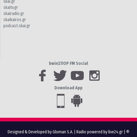
skai.gr
skaitv.gr
skairadio.gr
skaikairos.gr
podcast.skai.gr
bwinΣΠΟΡ FM Social
Download App
Designed & Developed by Gloman S.A.
|
Radio powered by live24.gr
| ©