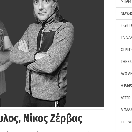
ΜΠΑΜ 
NEWS
FIGHT
ΤΑ ΔΙΑ
ΟΙ ΡΕ
THE E
ΔΥΟ Λ
Η ΕΦΕ
AFTER
ΜΠΑΛΑ
υλος, Νίκος Ζέρβας
ΟΙ… Μ