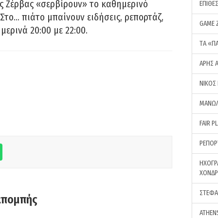
ς Ζέρβας «σερβίρουν» το καθημερινό
ΕΠΙΘΕ
Στο… πιάτο μπαίνουν ειδήσεις, ρεπορτάζ,
GAME 
μερινά 20:00 με 22:00.
ΤA «Π
ΑΡΗΣ 
ΝΙΚΟΣ
ΜΑΝΩΛ
FAIR P
ΡΕΠΟΡ
ΗΧΟΓΡ
ΧΟΝΔ
ΣΤΕΦΑ
κπομπής
ATHEN