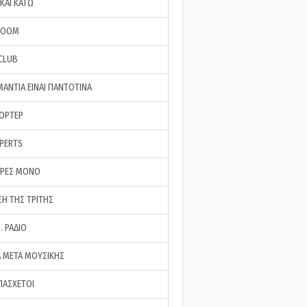
ΚΑΙ ΚΑΤΩ
ROOM
 CLUB
ΜΑΝΤΙΑ ΕΙΝΑΙ ΠΑΝΤΟΤΙΝΑ
ΠΟΡΤΕΡ
XPERTS
ΕΡΕΣ ΜΟΝΟ
ΣΗ ΤΗΣ ΤΡΙΤΗΣ
… ΡΑΔΙΟ
 ΜΕΤΑ ΜΟΥΣΙΚΗΣ
ΠΑΣΧΕΤΟΙ