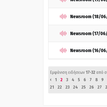
Newsroom (18/06
Newsroom (17/06
Newsroom (16/06
Εμφάνιση ειδήσεων
17-32
από 
‹
1
2
3
4
5
6
7
8
9
21
22
23
24
25
26
27