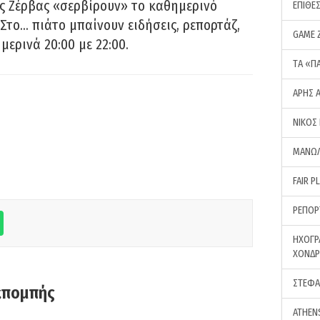
ς Ζέρβας «σερβίρουν» το καθημερινό
ΕΠΙΘΕ
Στο… πιάτο μπαίνουν ειδήσεις, ρεπορτάζ,
GAME 
μερινά 20:00 με 22:00.
ΤA «Π
ΑΡΗΣ 
ΝΙΚΟΣ
ΜΑΝΩΛ
FAIR P
ΡΕΠΟΡ
ΗΧΟΓΡ
ΧΟΝΔ
ΣΤΕΦΑ
κπομπής
ATHEN