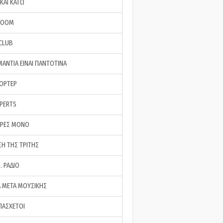
ΚΑΙ ΚΑΤΩ
ROOM
 CLUB
ΜΑΝΤΙΑ ΕΙΝΑΙ ΠΑΝΤΟΤΙΝΑ
ΠΟΡΤΕΡ
XPERTS
ΕΡΕΣ ΜΟΝΟ
ΣΗ ΤΗΣ ΤΡΙΤΗΣ
… ΡΑΔΙΟ
 ΜΕΤΑ ΜΟΥΣΙΚΗΣ
ΠΑΣΧΕΤΟΙ