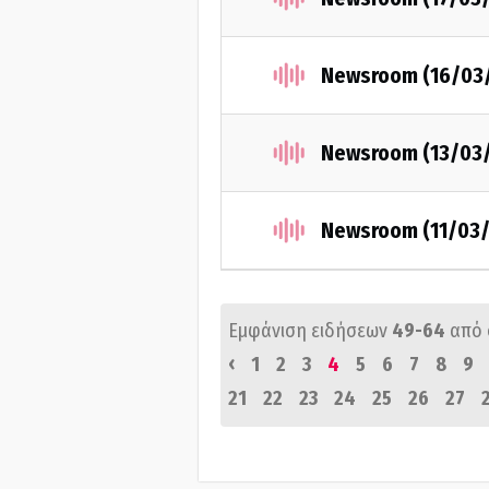
Newsroom (16/03
Newsroom (13/03
Newsroom (11/03
Εμφάνιση ειδήσεων
49-64
από
‹
1
2
3
4
5
6
7
8
9
21
22
23
24
25
26
27