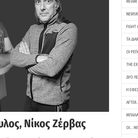
ΜΠΑΜ 
NEWS
FIGHT
ΤΑ ΔΙΑ
ΟΙ ΡΕ
THE E
ΔΥΟ Λ
Η ΕΦΕ
AFTER
ΜΠΑΛΑ
υλος, Νίκος Ζέρβας
ΟΙ… Μ