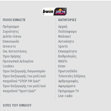
ΠΟΙΟΙ ΕΙΜΑΣΤΕ
ΚΑΤΗΓΟΡΙΕΣ
Πρόγραμμα
Αρχική
Συχνότητες
Ποδόσφαιρο
Δελτία τύπου
Μπάσκετ
Επικοινωνία
Αυτοκίνητο
Greece Is
Sports
Οικ. Καταστάσεις
Επικαιρότητα
Όροι Χρήσης
Βαθμολογίες
Προσωπικά Δεδομένα
WebTv
Cookies
Enter
Όροι διεξαγωγής διαγωνισμών
Πρωτοσέλιδα
Όροι διεξαγωγής του ραδ/κού
Τελευταίες Ειδήσεις
παιχνιδιού "ΣΠΟΡ FM Quiz"
Αρθρογραφίες
Όροι διεξαγωγής του ραδ/κού
Αφιερώματα
παιχνιδιού "Sport Quiz"
Πρόγραμμα TV
Live-radio
SITES ΤΟΥ ΟΜΙΛΟΥ