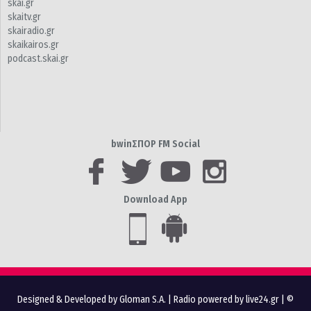
skai.gr
skaitv.gr
skairadio.gr
skaikairos.gr
podcast.skai.gr
bwinΣΠΟΡ FM Social
Download App
Designed & Developed by Gloman S.A.
|
Radio powered by live24.gr
| ©