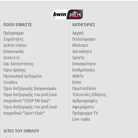
ΠΟΙΟΙ ΕΙΜΑΣΤΕ
ΚΑΤΗΓΟΡΙΕΣ
Πρόγραμμα
Αρχική
Συχνότητες
Ποδόσφαιρο
Δελτία τύπου
Μπάσκετ
Επικοινωνία
Αυτοκίνητο
Greece Is
Sports
Οικ. Καταστάσεις
Επικαιρότητα
Όροι Χρήσης
Βαθμολογίες
Προσωπικά Δεδομένα
WebTv
Cookies
Enter
Όροι διεξαγωγής διαγωνισμών
Πρωτοσέλιδα
Όροι διεξαγωγής του ραδ/κού
Τελευταίες Ειδήσεις
παιχνιδιού "ΣΠΟΡ FM Quiz"
Αρθρογραφίες
Όροι διεξαγωγής του ραδ/κού
Αφιερώματα
παιχνιδιού "Sport Quiz"
Πρόγραμμα TV
Live-radio
SITES ΤΟΥ ΟΜΙΛΟΥ