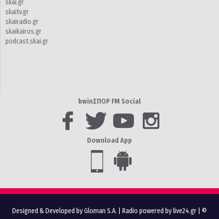
skai.gr
skaitv.gr
skairadio.gr
skaikairos.gr
podcast.skai.gr
bwinΣΠΟΡ FM Social
Download App
Designed & Developed by Gloman S.A.
|
Radio powered by live24.gr
| ©