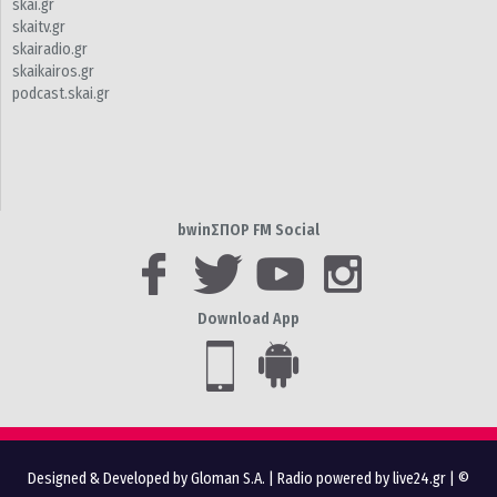
skai.gr
skaitv.gr
skairadio.gr
skaikairos.gr
podcast.skai.gr
bwinΣΠΟΡ FM Social
Download App
Designed & Developed by Gloman S.A.
|
Radio powered by live24.gr
| ©