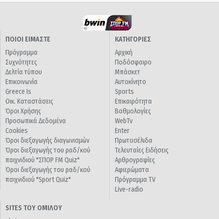
ΠΟΙΟΙ ΕΙΜΑΣΤΕ
ΚΑΤΗΓΟΡΙΕΣ
Πρόγραμμα
Αρχική
Συχνότητες
Ποδόσφαιρο
Δελτία τύπου
Μπάσκετ
Επικοινωνία
Αυτοκίνητο
Greece Is
Sports
Οικ. Καταστάσεις
Επικαιρότητα
Όροι Χρήσης
Βαθμολογίες
Προσωπικά Δεδομένα
WebTv
Cookies
Enter
Όροι διεξαγωγής διαγωνισμών
Πρωτοσέλιδα
Όροι διεξαγωγής του ραδ/κού
Τελευταίες Ειδήσεις
παιχνιδιού "ΣΠΟΡ FM Quiz"
Αρθρογραφίες
Όροι διεξαγωγής του ραδ/κού
Αφιερώματα
παιχνιδιού "Sport Quiz"
Πρόγραμμα TV
Live-radio
SITES ΤΟΥ ΟΜΙΛΟΥ