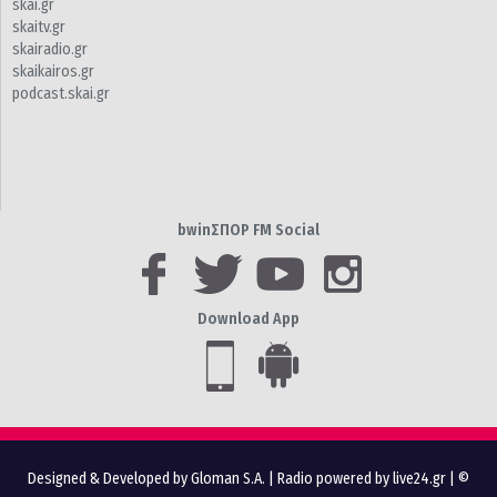
skai.gr
skaitv.gr
skairadio.gr
skaikairos.gr
podcast.skai.gr
bwinΣΠΟΡ FM Social
Download App
Designed & Developed by Gloman S.A.
|
Radio powered by live24.gr
| ©