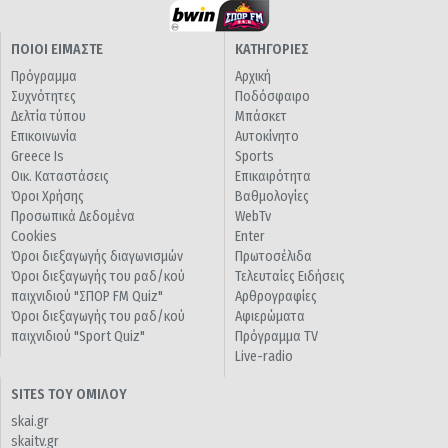
ΠΟΙΟΙ ΕΙΜΑΣΤΕ
ΚΑΤΗΓΟΡΙΕΣ
Πρόγραμμα
Αρχική
Συχνότητες
Ποδόσφαιρο
Δελτία τύπου
Μπάσκετ
Επικοινωνία
Αυτοκίνητο
Greece Is
Sports
Οικ. Καταστάσεις
Επικαιρότητα
Όροι Χρήσης
Βαθμολογίες
Προσωπικά Δεδομένα
WebTv
Cookies
Enter
Όροι διεξαγωγής διαγωνισμών
Πρωτοσέλιδα
Όροι διεξαγωγής του ραδ/κού
Τελευταίες Ειδήσεις
παιχνιδιού "ΣΠΟΡ FM Quiz"
Αρθρογραφίες
Όροι διεξαγωγής του ραδ/κού
Αφιερώματα
παιχνιδιού "Sport Quiz"
Πρόγραμμα TV
Live-radio
SITES ΤΟΥ ΟΜΙΛΟΥ
skai.gr
skaitv.gr