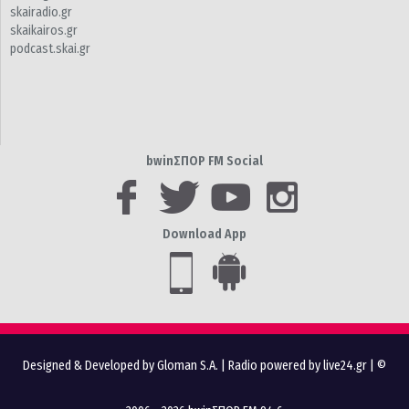
skairadio.gr
skaikairos.gr
podcast.skai.gr
bwinΣΠΟΡ FM Social
Download App
Designed & Developed by Gloman S.A.
|
Radio powered by live24.gr
| ©