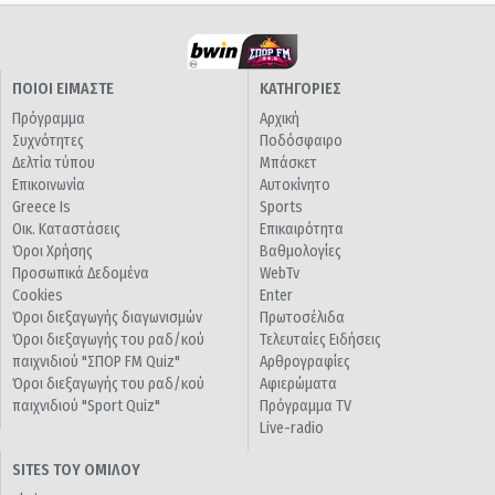
ΠΟΙΟΙ ΕΙΜΑΣΤΕ
ΚΑΤΗΓΟΡΙΕΣ
Πρόγραμμα
Αρχική
Συχνότητες
Ποδόσφαιρο
Δελτία τύπου
Μπάσκετ
Επικοινωνία
Αυτοκίνητο
Greece Is
Sports
Οικ. Καταστάσεις
Επικαιρότητα
Όροι Χρήσης
Βαθμολογίες
Προσωπικά Δεδομένα
WebTv
Cookies
Enter
Όροι διεξαγωγής διαγωνισμών
Πρωτοσέλιδα
Όροι διεξαγωγής του ραδ/κού
Τελευταίες Ειδήσεις
παιχνιδιού "ΣΠΟΡ FM Quiz"
Αρθρογραφίες
Όροι διεξαγωγής του ραδ/κού
Αφιερώματα
παιχνιδιού "Sport Quiz"
Πρόγραμμα TV
Live-radio
SITES ΤΟΥ ΟΜΙΛΟΥ