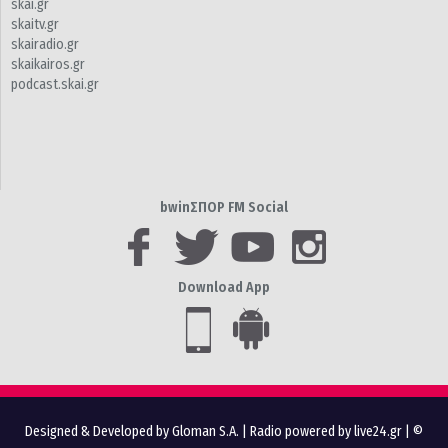
skai.gr
skaitv.gr
skairadio.gr
skaikairos.gr
podcast.skai.gr
bwinΣΠΟΡ FM Social
Download App
Designed & Developed by Gloman S.A.
|
Radio powered by live24.gr
| ©