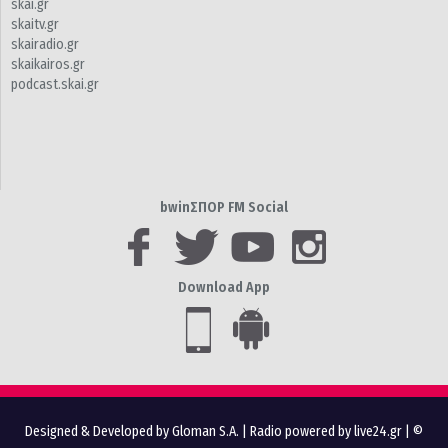
skai.gr
skaitv.gr
skairadio.gr
skaikairos.gr
podcast.skai.gr
bwinΣΠΟΡ FM Social
Download App
Designed & Developed by Gloman S.A.
|
Radio powered by live24.gr
| ©