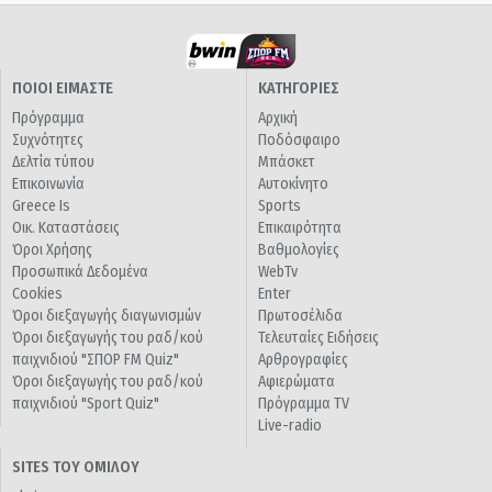
ΠΟΙΟΙ ΕΙΜΑΣΤΕ
ΚΑΤΗΓΟΡΙΕΣ
Πρόγραμμα
Αρχική
Συχνότητες
Ποδόσφαιρο
Δελτία τύπου
Μπάσκετ
Επικοινωνία
Αυτοκίνητο
Greece Is
Sports
Οικ. Καταστάσεις
Επικαιρότητα
Όροι Χρήσης
Βαθμολογίες
Προσωπικά Δεδομένα
WebTv
Cookies
Enter
Όροι διεξαγωγής διαγωνισμών
Πρωτοσέλιδα
Όροι διεξαγωγής του ραδ/κού
Τελευταίες Ειδήσεις
παιχνιδιού "ΣΠΟΡ FM Quiz"
Αρθρογραφίες
Όροι διεξαγωγής του ραδ/κού
Αφιερώματα
παιχνιδιού "Sport Quiz"
Πρόγραμμα TV
Live-radio
SITES ΤΟΥ ΟΜΙΛΟΥ