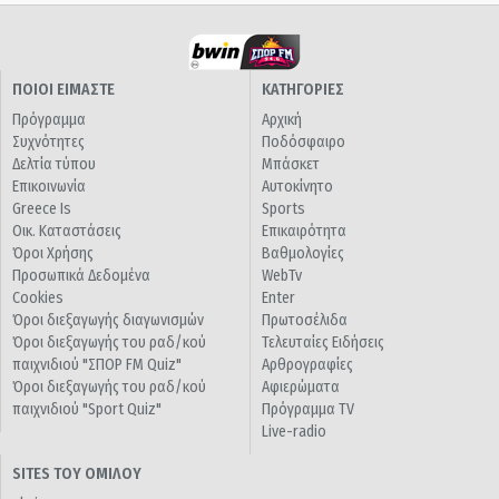
ΠΟΙΟΙ ΕΙΜΑΣΤΕ
ΚΑΤΗΓΟΡΙΕΣ
Πρόγραμμα
Αρχική
Συχνότητες
Ποδόσφαιρο
Δελτία τύπου
Μπάσκετ
Επικοινωνία
Αυτοκίνητο
Greece Is
Sports
Οικ. Καταστάσεις
Επικαιρότητα
Όροι Χρήσης
Βαθμολογίες
Προσωπικά Δεδομένα
WebTv
Cookies
Enter
Όροι διεξαγωγής διαγωνισμών
Πρωτοσέλιδα
Όροι διεξαγωγής του ραδ/κού
Τελευταίες Ειδήσεις
παιχνιδιού "ΣΠΟΡ FM Quiz"
Αρθρογραφίες
Όροι διεξαγωγής του ραδ/κού
Αφιερώματα
παιχνιδιού "Sport Quiz"
Πρόγραμμα TV
Live-radio
SITES ΤΟΥ ΟΜΙΛΟΥ