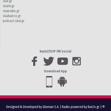
skai.gr
skaitv.gr
skairadio.gr
skaikairos.gr
podcast.skai.gr
bwinΣΠΟΡ FM Social
Download App
Designed & Developed by Gloman S.A.
|
Radio powered by live24.gr
| ©