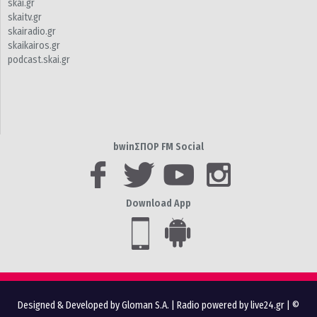
skai.gr
skaitv.gr
skairadio.gr
skaikairos.gr
podcast.skai.gr
bwinΣΠΟΡ FM Social
Download App
Designed & Developed by Gloman S.A.
|
Radio powered by live24.gr
| ©