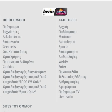
ΠΟΙΟΙ ΕΙΜΑΣΤΕ
ΚΑΤΗΓΟΡΙΕΣ
Πρόγραμμα
Αρχική
Συχνότητες
Ποδόσφαιρο
Δελτία τύπου
Μπάσκετ
Επικοινωνία
Αυτοκίνητο
Greece Is
Sports
Οικ. Καταστάσεις
Επικαιρότητα
Όροι Χρήσης
Βαθμολογίες
Προσωπικά Δεδομένα
WebTv
Cookies
Enter
Όροι διεξαγωγής διαγωνισμών
Πρωτοσέλιδα
Όροι διεξαγωγής του ραδ/κού
Τελευταίες Ειδήσεις
παιχνιδιού "ΣΠΟΡ FM Quiz"
Αρθρογραφίες
Όροι διεξαγωγής του ραδ/κού
Αφιερώματα
παιχνιδιού "Sport Quiz"
Πρόγραμμα TV
Live-radio
SITES ΤΟΥ ΟΜΙΛΟΥ