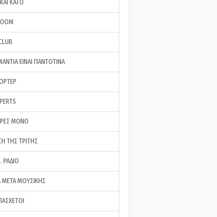
ΚΑΙ ΚΑΤΩ
ROOM
 CLUB
ΜΑΝΤΙΑ ΕΙΝΑΙ ΠΑΝΤΟΤΙΝΑ
ΠΟΡΤΕΡ
XPERTS
ΕΡΕΣ ΜΟΝΟ
ΣΗ ΤΗΣ ΤΡΙΤΗΣ
… ΡΑΔΙΟ
 ΜΕΤΑ ΜΟΥΣΙΚΗΣ
ΠΑΣΧΕΤΟΙ