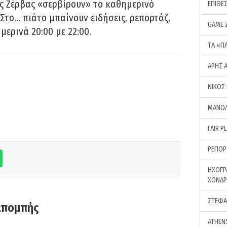
ς Ζέρβας «σερβίρουν» το καθημερινό
ΕΠΙΘΕ
Στο… πιάτο μπαίνουν ειδήσεις, ρεπορτάζ,
GAME 
μερινά 20:00 με 22:00.
ΤA «Π
ΑΡΗΣ 
ΝΙΚΟΣ
ΜΑΝΩΛ
FAIR P
ΡΕΠΟΡ
ΗΧΟΓΡ
ΧΟΝΔ
ΣΤΕΦΑ
κπομπής
ATHEN