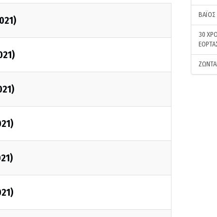
ΒΑΪΟΣ
021)
30 ΧΡΟ
ΕΟΡΤΑ
021)
ΖΩΝΤΑ
021)
021)
021)
021)