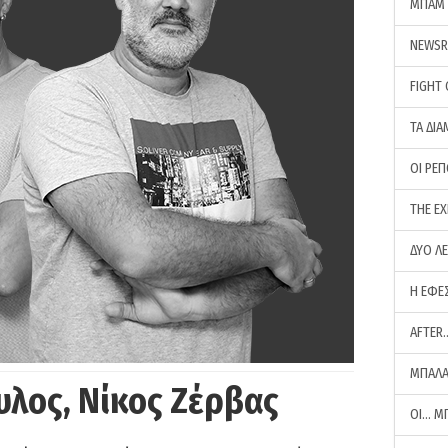
ΜΠΑΜ 
NEWS
FIGHT
ΤΑ ΔΙΑ
ΟΙ ΡΕ
THE E
ΔΥΟ Λ
Η ΕΦΕ
AFTER
ΜΠΑΛΑ
υλος, Νίκος Ζέρβας
ΟΙ… Μ