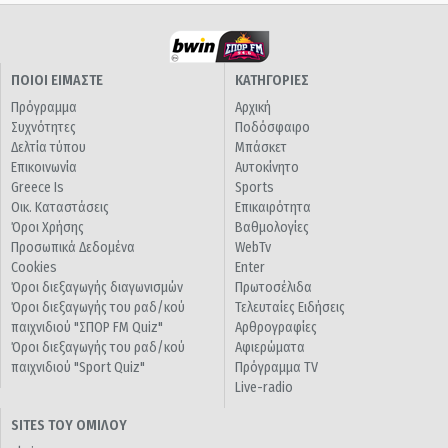
ΠΟΙΟΙ ΕΙΜΑΣΤΕ
ΚΑΤΗΓΟΡΙΕΣ
Πρόγραμμα
Αρχική
Συχνότητες
Ποδόσφαιρο
Δελτία τύπου
Μπάσκετ
Επικοινωνία
Αυτοκίνητο
Greece Is
Sports
Οικ. Καταστάσεις
Επικαιρότητα
Όροι Χρήσης
Βαθμολογίες
Προσωπικά Δεδομένα
WebTv
Cookies
Enter
Όροι διεξαγωγής διαγωνισμών
Πρωτοσέλιδα
Όροι διεξαγωγής του ραδ/κού
Τελευταίες Ειδήσεις
παιχνιδιού "ΣΠΟΡ FM Quiz"
Αρθρογραφίες
Όροι διεξαγωγής του ραδ/κού
Αφιερώματα
παιχνιδιού "Sport Quiz"
Πρόγραμμα TV
Live-radio
SITES ΤΟΥ ΟΜΙΛΟΥ