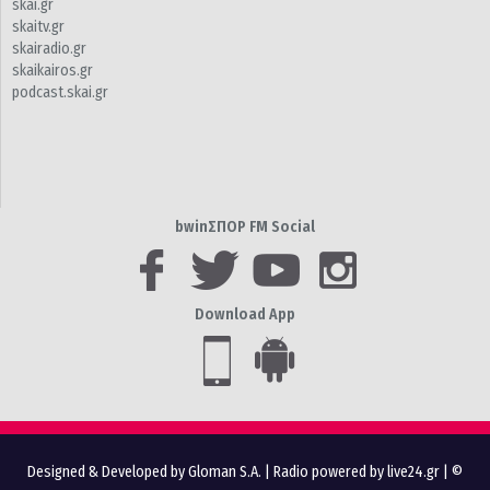
skai.gr
skaitv.gr
skairadio.gr
skaikairos.gr
podcast.skai.gr
bwinΣΠΟΡ FM Social
Download App
Designed & Developed by Gloman S.A.
|
Radio powered by live24.gr
| ©