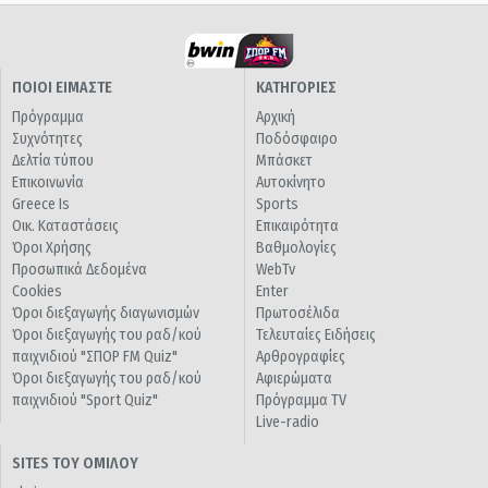
ΠΟΙΟΙ ΕΙΜΑΣΤΕ
ΚΑΤΗΓΟΡΙΕΣ
Πρόγραμμα
Αρχική
Συχνότητες
Ποδόσφαιρο
Δελτία τύπου
Μπάσκετ
Επικοινωνία
Αυτοκίνητο
Greece Is
Sports
Οικ. Καταστάσεις
Επικαιρότητα
Όροι Χρήσης
Βαθμολογίες
Προσωπικά Δεδομένα
WebTv
Cookies
Enter
Όροι διεξαγωγής διαγωνισμών
Πρωτοσέλιδα
Όροι διεξαγωγής του ραδ/κού
Τελευταίες Ειδήσεις
παιχνιδιού "ΣΠΟΡ FM Quiz"
Αρθρογραφίες
Όροι διεξαγωγής του ραδ/κού
Αφιερώματα
παιχνιδιού "Sport Quiz"
Πρόγραμμα TV
Live-radio
SITES ΤΟΥ ΟΜΙΛΟΥ