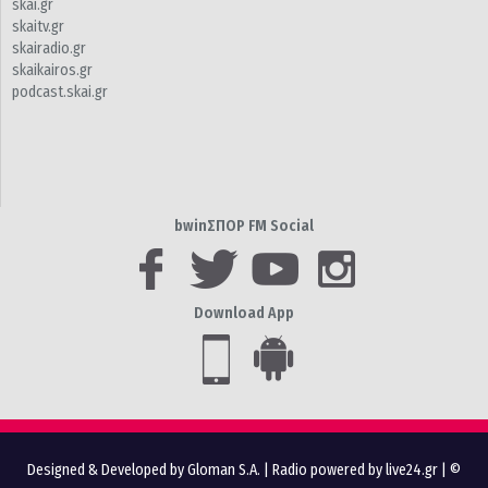
skai.gr
skaitv.gr
skairadio.gr
skaikairos.gr
podcast.skai.gr
bwinΣΠΟΡ FM Social
Download App
Designed & Developed by Gloman S.A.
|
Radio powered by live24.gr
| ©