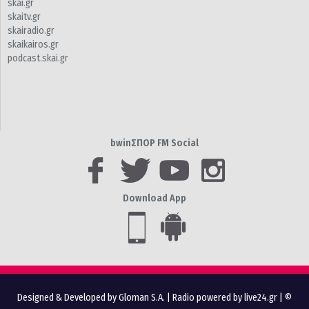
skai.gr
skaitv.gr
skairadio.gr
skaikairos.gr
podcast.skai.gr
bwinΣΠΟΡ FM Social
Download App
Designed & Developed by Gloman S.A.
|
Radio powered by live24.gr
| ©