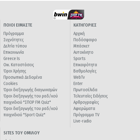
ΠΟΙΟΙ ΕΙΜΑΣΤΕ
ΚΑΤΗΓΟΡΙΕΣ
Πρόγραμμα
Αρχική
Συχνότητες
Ποδόσφαιρο
Δελτία τύπου
Μπάσκετ
Επικοινωνία
Αυτοκίνητο
Greece Is
Sports
Οικ. Καταστάσεις
Επικαιρότητα
Όροι Χρήσης
Βαθμολογίες
Προσωπικά Δεδομένα
WebTv
Cookies
Enter
Όροι διεξαγωγής διαγωνισμών
Πρωτοσέλιδα
Όροι διεξαγωγής του ραδ/κού
Τελευταίες Ειδήσεις
παιχνιδιού "ΣΠΟΡ FM Quiz"
Αρθρογραφίες
Όροι διεξαγωγής του ραδ/κού
Αφιερώματα
παιχνιδιού "Sport Quiz"
Πρόγραμμα TV
Live-radio
SITES ΤΟΥ ΟΜΙΛΟΥ