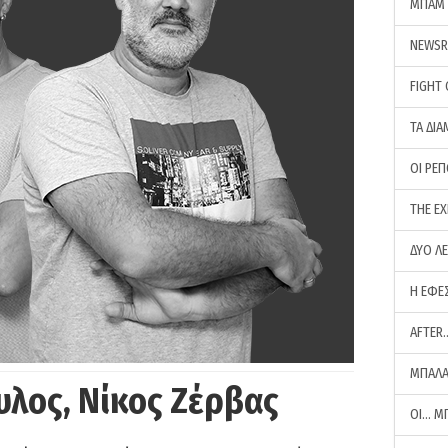
ΜΠΑΜ 
NEWS
FIGHT
ΤΑ ΔΙΑ
ΟΙ ΡΕ
THE E
ΔΥΟ Λ
Η ΕΦΕ
AFTER
ΜΠΑΛΑ
υλος, Νίκος Ζέρβας
ΟΙ… Μ