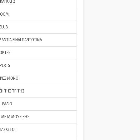
ΚΑΙ ΚΑΤΩ
ROOM
 CLUB
ΜΑΝΤΙΑ ΕΙΝΑΙ ΠΑΝΤΟΤΙΝΑ
ΠΟΡΤΕΡ
XPERTS
ΕΡΕΣ ΜΟΝΟ
ΣΗ ΤΗΣ ΤΡΙΤΗΣ
… ΡΑΔΙΟ
 ΜΕΤΑ ΜΟΥΣΙΚΗΣ
ΠΑΣΧΕΤΟΙ