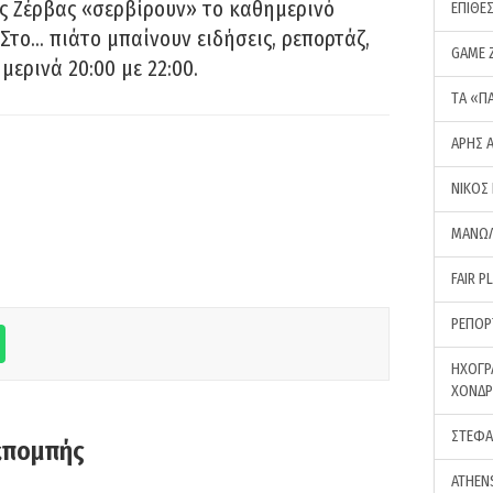
ς Ζέρβας «σερβίρουν» το καθημερινό
ΕΠΙΘΕ
Στο… πιάτο μπαίνουν ειδήσεις, ρεπορτάζ,
GAME 
μερινά 20:00 με 22:00.
ΤA «Π
ΑΡΗΣ 
ΝΙΚΟΣ
ΜΑΝΩΛ
FAIR P
ΡΕΠΟΡ
ΗΧΟΓΡ
ΧΟΝΔ
ΣΤΕΦΑ
κπομπής
ATHEN