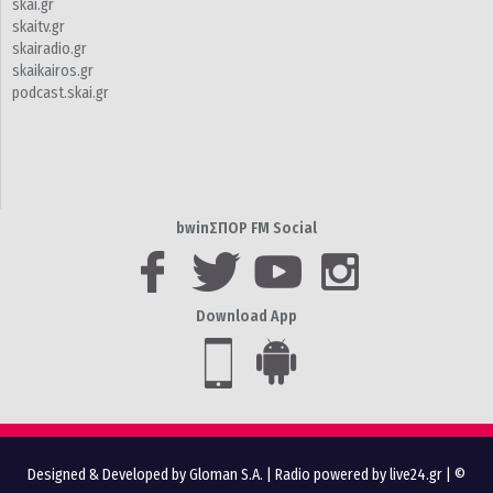
skai.gr
skaitv.gr
skairadio.gr
skaikairos.gr
podcast.skai.gr
bwinΣΠΟΡ FM Social
Download App
Designed & Developed by Gloman S.A.
|
Radio powered by live24.gr
| ©