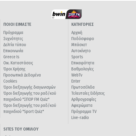
ΠΟΙΟΙ ΕΙΜΑΣΤΕ
ΚΑΤΗΓΟΡΙΕΣ
Πρόγραμμα
Αρχική
Συχνότητες
Ποδόσφαιρο
Δελτία τύπου
Μπάσκετ
Επικοινωνία
Αυτοκίνητο
Greece Is
Sports
Οικ. Καταστάσεις
Επικαιρότητα
Όροι Χρήσης
Βαθμολογίες
Προσωπικά Δεδομένα
WebTv
Cookies
Enter
Όροι διεξαγωγής διαγωνισμών
Πρωτοσέλιδα
Όροι διεξαγωγής του ραδ/κού
Τελευταίες Ειδήσεις
παιχνιδιού "ΣΠΟΡ FM Quiz"
Αρθρογραφίες
Όροι διεξαγωγής του ραδ/κού
Αφιερώματα
παιχνιδιού "Sport Quiz"
Πρόγραμμα TV
Live-radio
SITES ΤΟΥ ΟΜΙΛΟΥ