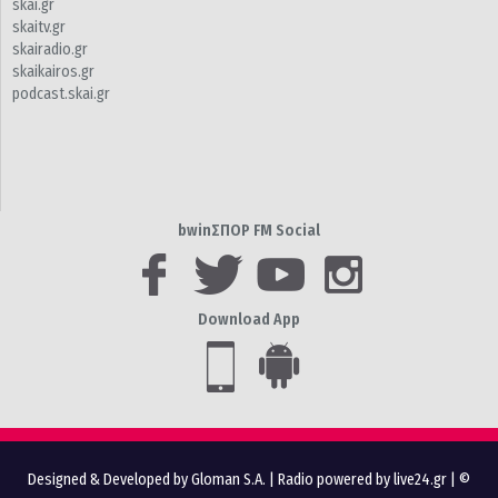
skai.gr
skaitv.gr
skairadio.gr
skaikairos.gr
podcast.skai.gr
bwinΣΠΟΡ FM Social
Download App
Designed & Developed by Gloman S.A.
|
Radio powered by live24.gr
| ©