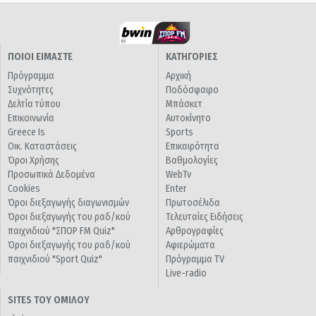
ΠΟΙΟΙ ΕΙΜΑΣΤΕ
ΚΑΤΗΓΟΡΙΕΣ
Πρόγραμμα
Αρχική
Συχνότητες
Ποδόσφαιρο
Δελτία τύπου
Μπάσκετ
Επικοινωνία
Αυτοκίνητο
Greece Is
Sports
Οικ. Καταστάσεις
Επικαιρότητα
Όροι Χρήσης
Βαθμολογίες
Προσωπικά Δεδομένα
WebTv
Cookies
Enter
Όροι διεξαγωγής διαγωνισμών
Πρωτοσέλιδα
Όροι διεξαγωγής του ραδ/κού
Τελευταίες Ειδήσεις
παιχνιδιού "ΣΠΟΡ FM Quiz"
Αρθρογραφίες
Όροι διεξαγωγής του ραδ/κού
Αφιερώματα
παιχνιδιού "Sport Quiz"
Πρόγραμμα TV
Live-radio
SITES ΤΟΥ ΟΜΙΛΟΥ