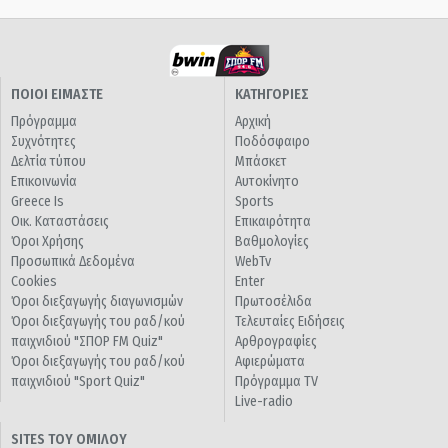
ΠΟΙΟΙ ΕΙΜΑΣΤΕ
ΚΑΤΗΓΟΡΙΕΣ
Πρόγραμμα
Αρχική
Συχνότητες
Ποδόσφαιρο
Δελτία τύπου
Μπάσκετ
Επικοινωνία
Αυτοκίνητο
Greece Is
Sports
Οικ. Καταστάσεις
Επικαιρότητα
Όροι Χρήσης
Βαθμολογίες
Προσωπικά Δεδομένα
WebTv
Cookies
Enter
Όροι διεξαγωγής διαγωνισμών
Πρωτοσέλιδα
Όροι διεξαγωγής του ραδ/κού
Τελευταίες Ειδήσεις
παιχνιδιού "ΣΠΟΡ FM Quiz"
Αρθρογραφίες
Όροι διεξαγωγής του ραδ/κού
Αφιερώματα
παιχνιδιού "Sport Quiz"
Πρόγραμμα TV
Live-radio
SITES ΤΟΥ ΟΜΙΛΟΥ