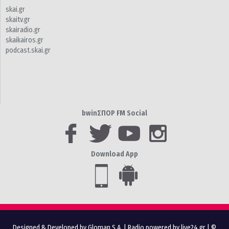
skai.gr
skaitv.gr
skairadio.gr
skaikairos.gr
podcast.skai.gr
bwinΣΠΟΡ FM Social
Download App
Designed & Developed by Gloman S.A.
|
Radio powered by live24.gr
| ©