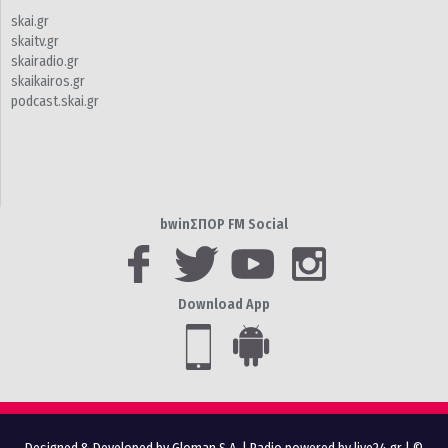
skai.gr
skaitv.gr
skairadio.gr
skaikairos.gr
podcast.skai.gr
bwinΣΠΟΡ FM Social
Download App