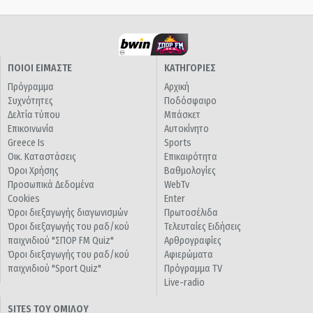
ΠΟΙΟΙ ΕΙΜΑΣΤΕ
ΚΑΤΗΓΟΡΙΕΣ
Πρόγραμμα
Αρχική
Συχνότητες
Ποδόσφαιρο
Δελτία τύπου
Μπάσκετ
Επικοινωνία
Αυτοκίνητο
Greece Is
Sports
Οικ. Καταστάσεις
Επικαιρότητα
Όροι Χρήσης
Βαθμολογίες
Προσωπικά Δεδομένα
WebTv
Cookies
Enter
Όροι διεξαγωγής διαγωνισμών
Πρωτοσέλιδα
Όροι διεξαγωγής του ραδ/κού
Τελευταίες Ειδήσεις
παιχνιδιού "ΣΠΟΡ FM Quiz"
Αρθρογραφίες
Όροι διεξαγωγής του ραδ/κού
Αφιερώματα
παιχνιδιού "Sport Quiz"
Πρόγραμμα TV
Live-radio
SITES ΤΟΥ ΟΜΙΛΟΥ