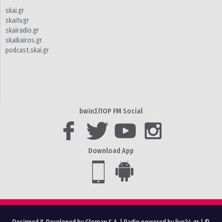
skai.gr
skaitv.gr
skairadio.gr
skaikairos.gr
podcast.skai.gr
bwinΣΠΟΡ FM Social
Download App