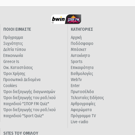
ΠΟΙΟΙ ΕΙΜΑΣΤΕ
ΚΑΤΗΓΟΡΙΕΣ
Πρόγραμμα
Αρχική
Συχνότητες
Ποδόσφαιρο
Δελτία τύπου
Μπάσκετ
Επικοινωνία
Αυτοκίνητο
Greece Is
Sports
Οικ. Καταστάσεις
Επικαιρότητα
Όροι Χρήσης
Βαθμολογίες
Προσωπικά Δεδομένα
WebTv
Cookies
Enter
Όροι διεξαγωγής διαγωνισμών
Πρωτοσέλιδα
Όροι διεξαγωγής του ραδ/κού
Τελευταίες Ειδήσεις
παιχνιδιού "ΣΠΟΡ FM Quiz"
Αρθρογραφίες
Όροι διεξαγωγής του ραδ/κού
Αφιερώματα
παιχνιδιού "Sport Quiz"
Πρόγραμμα TV
Live-radio
SITES ΤΟΥ ΟΜΙΛΟΥ