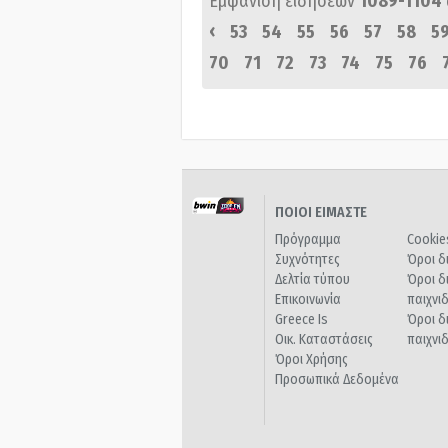
Εμφάνιση ειδήσεων
1089-1104
‹
53
54
55
56
57
58
5
70
71
72
73
74
75
76
ΠΟΙΟΙ ΕΙΜΑΣΤΕ
Πρόγραμμα
Cookie
Συχνότητες
Όροι δ
Δελτία τύπου
Όροι δ
Επικοινωνία
παιχνι
Greece Is
Όροι δ
Οικ. Καταστάσεις
παιχνι
Όροι Χρήσης
Προσωπικά Δεδομένα