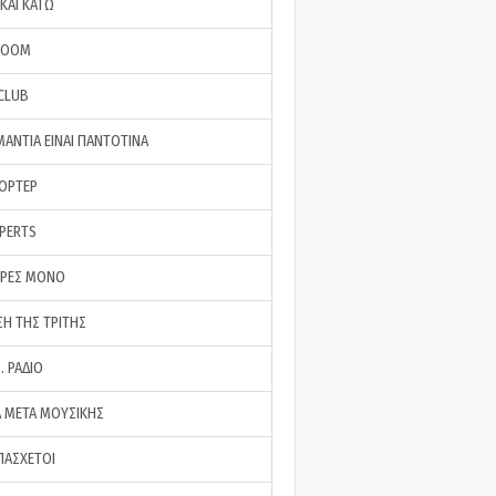
ΚΑΙ ΚΑΤΩ
ROOM
 CLUB
ΜΑΝΤΙΑ ΕΙΝΑΙ ΠΑΝΤΟΤΙΝΑ
ΠΟΡΤΕΡ
XPERTS
ΕΡΕΣ ΜΟΝΟ
ΣΗ ΤΗΣ ΤΡΙΤΗΣ
… ΡΑΔΙΟ
 ΜΕΤΑ ΜΟΥΣΙΚΗΣ
ΠΑΣΧΕΤΟΙ