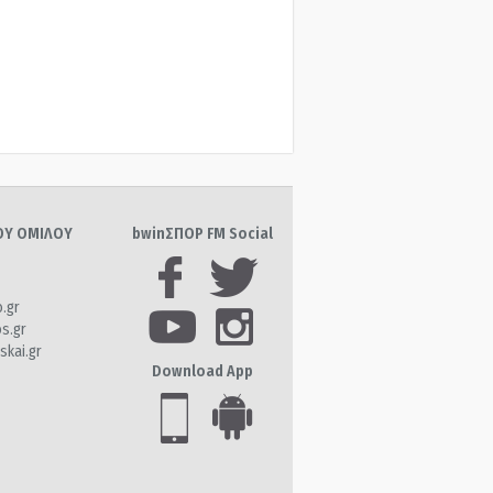
ΤΟΥ ΟΜΙΛΟΥ
bwinΣΠΟΡ FM Social
o.gr
os.gr
skai.gr
Download App