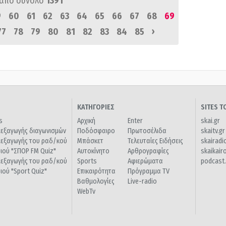
από σύνολο
1391
9
60
61
62
63
64
65
66
67
68
69
›
77
78
79
80
81
82
83
84
85
ΚΑΤΗΓΟΡΙΕΣ
SITES 
s
Αρχική
Enter
skai.gr
ιεξαγωγής διαγωνισμών
Ποδόσφαιρο
Πρωτοσέλιδα
skaitv.gr
ιεξαγωγής του ραδ/κού
Μπάσκετ
Τελευταίες Ειδήσεις
skairadi
διού "ΣΠΟΡ FM Quiz"
Αυτοκίνητο
Αρθρογραφίες
skaikair
ιεξαγωγής του ραδ/κού
Sports
Αφιερώματα
podcast.
διού "Sport Quiz"
Επικαιρότητα
Πρόγραμμα TV
Βαθμολογίες
Live-radio
WebTv