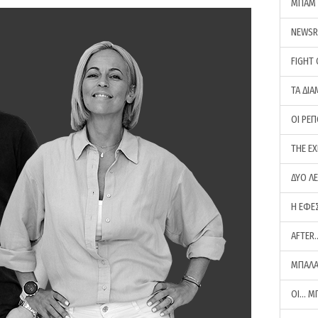
ΜΠΑΜ 
NEWS
FIGHT
ΤΑ ΔΙΑ
ΟΙ ΡΕ
THE E
ΔΥΟ Λ
Η ΕΦΕ
AFTER
ΜΠΑΛΑ
ΟΙ… Μ