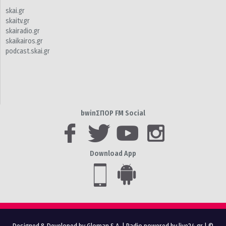
skai.gr
skaitv.gr
skairadio.gr
skaikairos.gr
podcast.skai.gr
bwinΣΠΟΡ FM Social
Download App