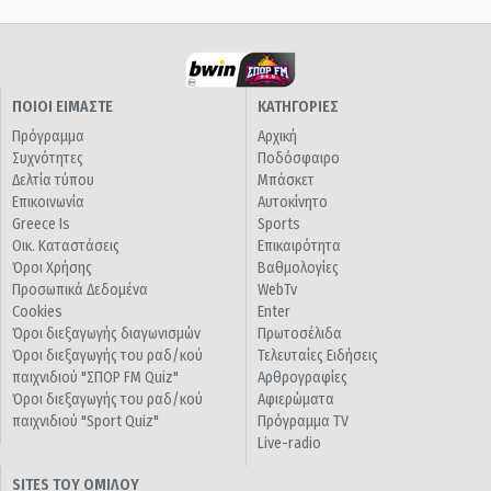
ΠΟΙΟΙ ΕΙΜΑΣΤΕ
ΚΑΤΗΓΟΡΙΕΣ
Πρόγραμμα
Αρχική
Συχνότητες
Ποδόσφαιρο
Δελτία τύπου
Μπάσκετ
Επικοινωνία
Αυτοκίνητο
Greece Is
Sports
Οικ. Καταστάσεις
Επικαιρότητα
Όροι Χρήσης
Βαθμολογίες
Προσωπικά Δεδομένα
WebTv
Cookies
Enter
Όροι διεξαγωγής διαγωνισμών
Πρωτοσέλιδα
Όροι διεξαγωγής του ραδ/κού
Τελευταίες Ειδήσεις
παιχνιδιού "ΣΠΟΡ FM Quiz"
Αρθρογραφίες
Όροι διεξαγωγής του ραδ/κού
Αφιερώματα
παιχνιδιού "Sport Quiz"
Πρόγραμμα TV
Live-radio
SITES ΤΟΥ ΟΜΙΛΟΥ