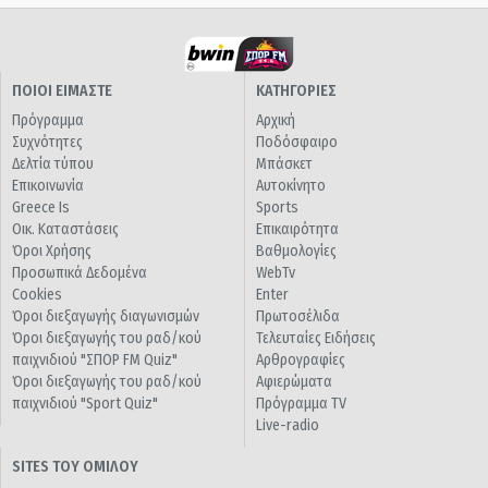
ΠΟΙΟΙ ΕΙΜΑΣΤΕ
ΚΑΤΗΓΟΡΙΕΣ
Πρόγραμμα
Αρχική
Συχνότητες
Ποδόσφαιρο
Δελτία τύπου
Μπάσκετ
Επικοινωνία
Αυτοκίνητο
Greece Is
Sports
Οικ. Καταστάσεις
Επικαιρότητα
Όροι Χρήσης
Βαθμολογίες
Προσωπικά Δεδομένα
WebTv
Cookies
Enter
Όροι διεξαγωγής διαγωνισμών
Πρωτοσέλιδα
Όροι διεξαγωγής του ραδ/κού
Τελευταίες Ειδήσεις
παιχνιδιού "ΣΠΟΡ FM Quiz"
Αρθρογραφίες
Όροι διεξαγωγής του ραδ/κού
Αφιερώματα
παιχνιδιού "Sport Quiz"
Πρόγραμμα TV
Live-radio
SITES ΤΟΥ ΟΜΙΛΟΥ