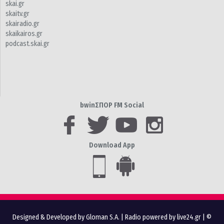
skai.gr
skaitv.gr
skairadio.gr
skaikairos.gr
podcast.skai.gr
bwinΣΠΟΡ FM Social
Download App
Designed & Developed by Gloman S.A.
|
Radio powered by live24.gr
| ©