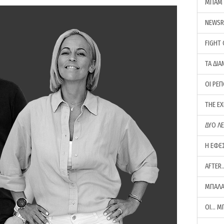
ΜΠΑΜ 
NEWS
FIGHT
ΤΑ ΔΙΑ
ΟΙ ΡΕ
THE E
ΔΥΟ Λ
Η ΕΦΕ
AFTER
ΜΠΑΛΑ
ΟΙ… Μ