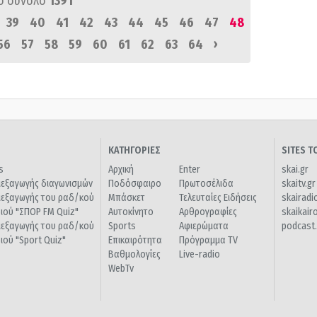
ό σύνολο
1391
39
40
41
42
43
44
45
46
47
48
›
56
57
58
59
60
61
62
63
64
ΚΑΤΗΓΟΡΙΕΣ
SITES 
s
Αρχική
Enter
skai.gr
ιεξαγωγής διαγωνισμών
Ποδόσφαιρο
Πρωτοσέλιδα
skaitv.gr
ιεξαγωγής του ραδ/κού
Μπάσκετ
Τελευταίες Ειδήσεις
skairadi
διού "ΣΠΟΡ FM Quiz"
Αυτοκίνητο
Αρθρογραφίες
skaikair
ιεξαγωγής του ραδ/κού
Sports
Αφιερώματα
podcast.
διού "Sport Quiz"
Επικαιρότητα
Πρόγραμμα TV
Βαθμολογίες
Live-radio
WebTv