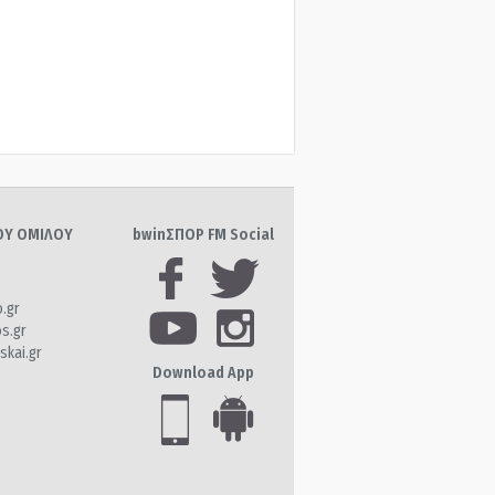
ΤΟΥ ΟΜΙΛΟΥ
bwinΣΠΟΡ FM Social
o.gr
os.gr
skai.gr
Download App