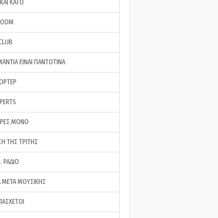
ΚΑΙ ΚΑΤΩ
ROOM
 CLUB
ΜΑΝΤΙΑ ΕΙΝΑΙ ΠΑΝΤΟΤΙΝΑ
ΠΟΡΤΕΡ
XPERTS
ΕΡΕΣ ΜΟΝΟ
ΣΗ ΤΗΣ ΤΡΙΤΗΣ
… ΡΑΔΙΟ
 ΜΕΤΑ ΜΟΥΣΙΚΗΣ
ΠΑΣΧΕΤΟΙ