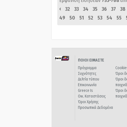
Εμφάνιση ειδήσεων
753-768
απ
‹
32
33
34
35
36
37
38
49
50
51
52
53
54
55
ΠΟΙΟΙ ΕΙΜΑΣΤΕ
Πρόγραμμα
Cookie
Συχνότητες
Όροι δ
Δελτία τύπου
Όροι δ
Επικοινωνία
παιχνι
Greece Is
Όροι δ
Οικ. Καταστάσεις
παιχνι
Όροι Χρήσης
Προσωπικά Δεδομένα