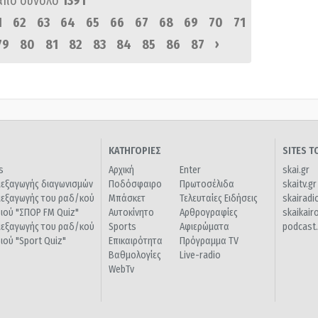
από σύνολο
1391
1
62
63
64
65
66
67
68
69
70
71
›
79
80
81
82
83
84
85
86
87
ΚΑΤΗΓΟΡΙΕΣ
SITES 
s
Αρχική
Enter
skai.gr
ιεξαγωγής διαγωνισμών
Ποδόσφαιρο
Πρωτοσέλιδα
skaitv.gr
ιεξαγωγής του ραδ/κού
Μπάσκετ
Τελευταίες Ειδήσεις
skairadi
διού "ΣΠΟΡ FM Quiz"
Αυτοκίνητο
Αρθρογραφίες
skaikair
ιεξαγωγής του ραδ/κού
Sports
Αφιερώματα
podcast.
διού "Sport Quiz"
Επικαιρότητα
Πρόγραμμα TV
Βαθμολογίες
Live-radio
WebTv