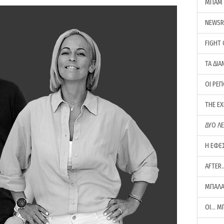
ΜΠΑΜ 
NEWS
FIGHT
ΤΑ ΔΙΑ
ΟΙ ΡΕ
THE E
ΔΥΟ Λ
Η ΕΦΕ
AFTER
ΜΠΑΛΑ
ΟΙ… Μ