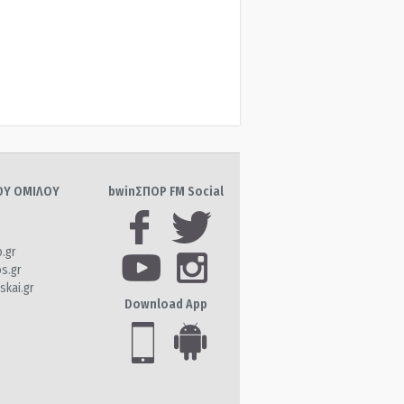
ΤΟΥ ΟΜΙΛΟΥ
bwinΣΠΟΡ FM Social
o.gr
os.gr
skai.gr
Download App