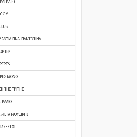
ΚΑΙ ΚΑΤΩ
ROOM
 CLUB
ΜΑΝΤΙΑ ΕΙΝΑΙ ΠΑΝΤΟΤΙΝΑ
ΠΟΡΤΕΡ
XPERTS
ΕΡΕΣ ΜΟΝΟ
ΣΗ ΤΗΣ ΤΡΙΤΗΣ
… ΡΑΔΙΟ
 ΜΕΤΑ ΜΟΥΣΙΚΗΣ
ΠΑΣΧΕΤΟΙ