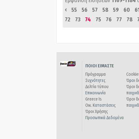
Εμφάνιση ειδήσεων
1169-1184
‹
55
56
57
58
59
60
6
72
73
74
75
76
77
78
ΠΟΙΟΙ ΕΙΜΑΣΤΕ
Πρόγραμμα
Cookie
Συχνότητες
Όροι δ
Δελτία τύπου
Όροι δ
Επικοινωνία
παιχνι
Greece Is
Όροι δ
Οικ. Καταστάσεις
παιχνι
Όροι Χρήσης
Προσωπικά Δεδομένα