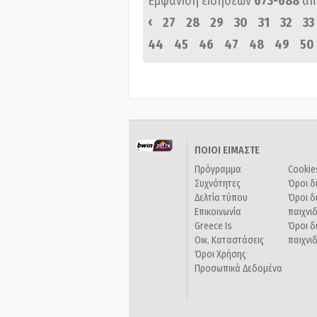
Εμφάνιση ειδήσεων
673-688
απ
‹
27
28
29
30
31
32
33
44
45
46
47
48
49
50
ΠΟΙΟΙ ΕΙΜΑΣΤΕ
Πρόγραμμα
Cookie
Συχνότητες
Όροι δ
Δελτία τύπου
Όροι δ
Επικοινωνία
παιχνι
Greece Is
Όροι δ
Οικ. Καταστάσεις
παιχνι
Όροι Χρήσης
Προσωπικά Δεδομένα