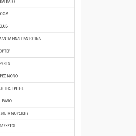
ΚΑΙ ΚΑΤΩ
ROOM
 CLUB
ΜΑΝΤΙΑ ΕΙΝΑΙ ΠΑΝΤΟΤΙΝΑ
ΠΟΡΤΕΡ
XPERTS
ΕΡΕΣ ΜΟΝΟ
ΣΗ ΤΗΣ ΤΡΙΤΗΣ
… ΡΑΔΙΟ
 ΜΕΤΑ ΜΟΥΣΙΚΗΣ
ΠΑΣΧΕΤΟΙ