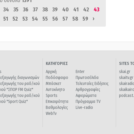
ό σύνολο
1391
34
35
36
37
38
39
40
41
42
43
›
51
52
53
54
55
56
57
58
59
ΚΑΤΗΓΟΡΙΕΣ
SITES 
s
Αρχική
Enter
skai.gr
ιεξαγωγής διαγωνισμών
Ποδόσφαιρο
Πρωτοσέλιδα
skaitv.gr
ιεξαγωγής του ραδ/κού
Μπάσκετ
Τελευταίες Ειδήσεις
skairadi
διού "ΣΠΟΡ FM Quiz"
Αυτοκίνητο
Αρθρογραφίες
skaikair
ιεξαγωγής του ραδ/κού
Sports
Αφιερώματα
podcast.
διού "Sport Quiz"
Επικαιρότητα
Πρόγραμμα TV
Βαθμολογίες
Live-radio
WebTv