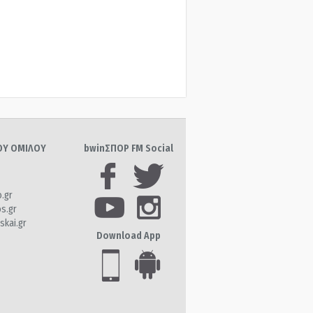
ΤΟΥ ΟΜΙΛΟΥ
bwinΣΠΟΡ FM Social
o.gr
os.gr
skai.gr
Download App