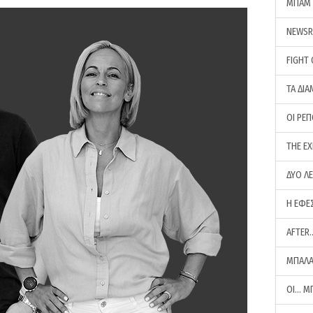
ΜΠΑΜ 
NEWS
FIGHT
ΤΑ ΔΙΑ
ΟΙ ΡΕ
THE E
ΔΥΟ Λ
Η ΕΦΕ
AFTER
ΜΠΑΛΑ
ΟΙ… Μ