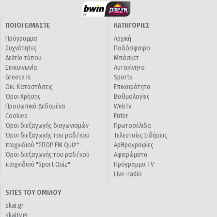
ΠΟΙΟΙ ΕΙΜΑΣΤΕ
ΚΑΤΗΓΟΡΙΕΣ
Πρόγραμμα
Αρχική
Συχνότητες
Ποδόσφαιρο
Δελτία τύπου
Μπάσκετ
Επικοινωνία
Αυτοκίνητο
Greece Is
Sports
Οικ. Καταστάσεις
Επικαιρότητα
Όροι Χρήσης
Βαθμολογίες
Προσωπικά Δεδομένα
WebTv
Cookies
Enter
Όροι διεξαγωγής διαγωνισμών
Πρωτοσέλιδα
Όροι διεξαγωγής του ραδ/κού
Τελευταίες Ειδήσεις
παιχνιδιού "ΣΠΟΡ FM Quiz"
Αρθρογραφίες
Όροι διεξαγωγής του ραδ/κού
Αφιερώματα
παιχνιδιού "Sport Quiz"
Πρόγραμμα TV
Live-radio
SITES ΤΟΥ ΟΜΙΛΟΥ
skai.gr
skaitv.gr