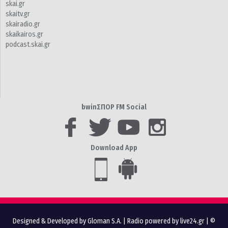
skai.gr
skaitv.gr
skairadio.gr
skaikairos.gr
podcast.skai.gr
bwinΣΠΟΡ FM Social
Download App
Designed & Developed by Gloman S.A.
|
Radio powered by live24.gr
| ©