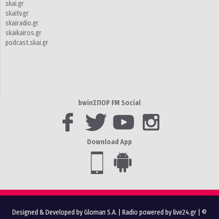
skai.gr
skaitv.gr
skairadio.gr
skaikairos.gr
podcast.skai.gr
bwinΣΠΟΡ FM Social
Download App
Designed & Developed by Gloman S.A.
|
Radio powered by live24.gr
| ©