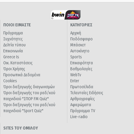
ΠΟΙΟΙ ΕΙΜΑΣΤΕ
ΚΑΤΗΓΟΡΙΕΣ
Πρόγραμμα
Αρχική
Συχνότητες
Ποδόσφαιρο
Δελτία τύπου
Μπάσκετ
Επικοινωνία
Αυτοκίνητο
Greece Is
Sports
Οικ. Καταστάσεις
Επικαιρότητα
Όροι Χρήσης
Βαθμολογίες
Προσωπικά Δεδομένα
WebTv
Cookies
Enter
Όροι διεξαγωγής διαγωνισμών
Πρωτοσέλιδα
Όροι διεξαγωγής του ραδ/κού
Τελευταίες Ειδήσεις
παιχνιδιού "ΣΠΟΡ FM Quiz"
Αρθρογραφίες
Όροι διεξαγωγής του ραδ/κού
Αφιερώματα
παιχνιδιού "Sport Quiz"
Πρόγραμμα TV
Live-radio
SITES ΤΟΥ ΟΜΙΛΟΥ