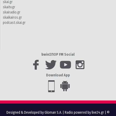
skai.gr
skaitv.gr
skairadio.gr
skaikairos.gr
podcast.skai.gr
bwinΣΠΟΡ FM Social
Download App
Designed & Developed by Gloman S.A.
|
Radio powered by live24.gr
| ©