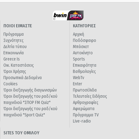
ΠΟΙΟΙ ΕΙΜΑΣΤΕ
ΚΑΤΗΓΟΡΙΕΣ
Πρόγραμμα
Αρχική
Συχνότητες
Ποδόσφαιρο
Δελτία τύπου
Μπάσκετ
Επικοινωνία
Αυτοκίνητο
Greece Is
Sports
Οικ. Καταστάσεις
Επικαιρότητα
Όροι Χρήσης
Βαθμολογίες
Προσωπικά Δεδομένα
WebTv
Cookies
Enter
Όροι διεξαγωγής διαγωνισμών
Πρωτοσέλιδα
Όροι διεξαγωγής του ραδ/κού
Τελευταίες Ειδήσεις
παιχνιδιού "ΣΠΟΡ FM Quiz"
Αρθρογραφίες
Όροι διεξαγωγής του ραδ/κού
Αφιερώματα
παιχνιδιού "Sport Quiz"
Πρόγραμμα TV
Live-radio
SITES ΤΟΥ ΟΜΙΛΟΥ