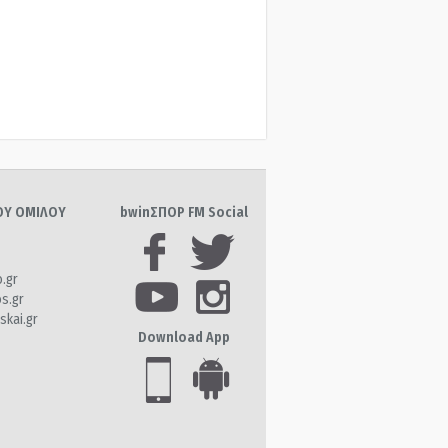
ΤΟΥ ΟΜΙΛΟΥ
bwinΣΠΟΡ FM Social
o.gr
os.gr
skai.gr
Download App