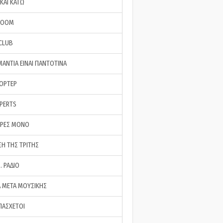
ΚΑΙ ΚΑΤΩ
ROOM
 CLUB
ΜΑΝΤΙΑ ΕΙΝΑΙ ΠΑΝΤΟΤΙΝΑ
ΠΟΡΤΕΡ
XPERTS
ΕΡΕΣ ΜΟΝΟ
ΣΗ ΤΗΣ ΤΡΙΤΗΣ
… ΡΑΔΙΟ
 ΜΕΤΑ ΜΟΥΣΙΚΗΣ
ΠΑΣΧΕΤΟΙ