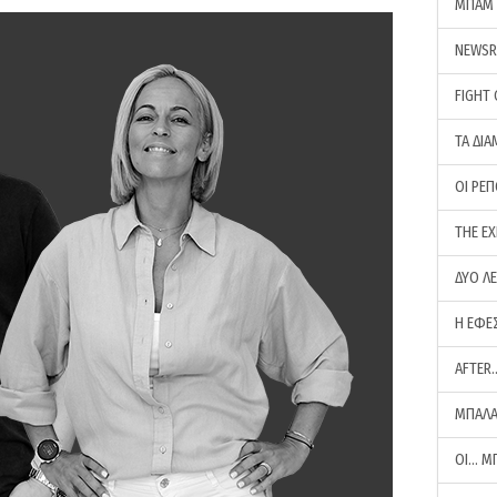
ΜΠΑΜ 
NEWS
FIGHT
ΤΑ ΔΙΑ
ΟΙ ΡΕ
THE E
ΔΥΟ Λ
Η ΕΦΕ
AFTER
ΜΠΑΛΑ
ΟΙ… Μ