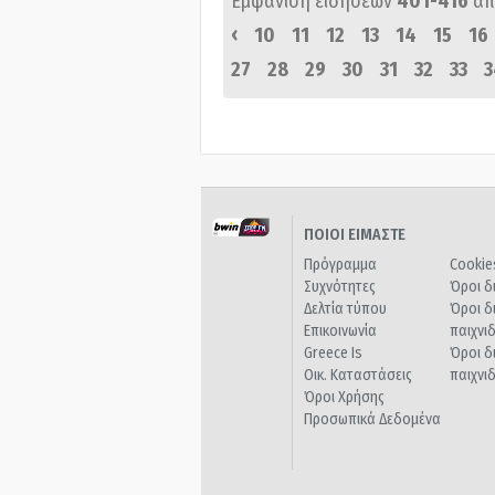
Εμφάνιση ειδήσεων
401-416
απ
‹
10
11
12
13
14
15
16
27
28
29
30
31
32
33
3
ΠΟΙΟΙ ΕΙΜΑΣΤΕ
Πρόγραμμα
Cookie
Συχνότητες
Όροι δ
Δελτία τύπου
Όροι δ
Επικοινωνία
παιχνι
Greece Is
Όροι δ
Οικ. Καταστάσεις
παιχνι
Όροι Χρήσης
Προσωπικά Δεδομένα