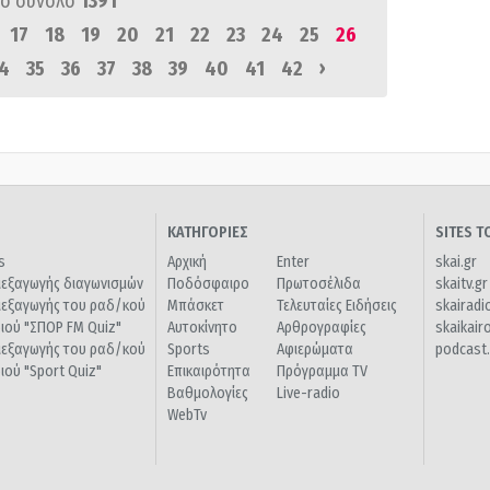
ό σύνολο
1391
17
18
19
20
21
22
23
24
25
26
›
4
35
36
37
38
39
40
41
42
ΚΑΤΗΓΟΡΙΕΣ
SITES 
s
Αρχική
Enter
skai.gr
ιεξαγωγής διαγωνισμών
Ποδόσφαιρο
Πρωτοσέλιδα
skaitv.gr
ιεξαγωγής του ραδ/κού
Μπάσκετ
Τελευταίες Ειδήσεις
skairadi
διού "ΣΠΟΡ FM Quiz"
Αυτοκίνητο
Αρθρογραφίες
skaikair
ιεξαγωγής του ραδ/κού
Sports
Αφιερώματα
podcast.
διού "Sport Quiz"
Επικαιρότητα
Πρόγραμμα TV
Βαθμολογίες
Live-radio
WebTv