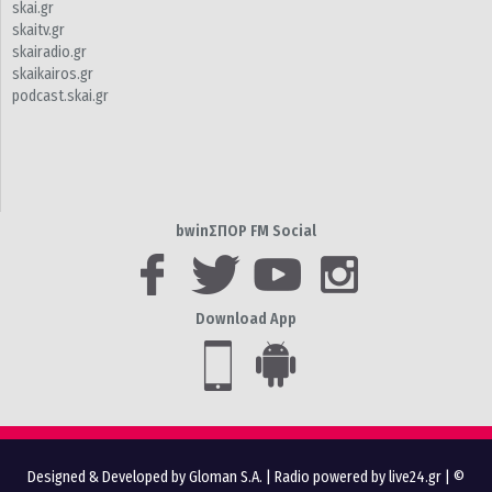
skai.gr
skaitv.gr
skairadio.gr
skaikairos.gr
podcast.skai.gr
bwinΣΠΟΡ FM Social
Download App
Designed & Developed by Gloman S.A.
|
Radio powered by live24.gr
| ©