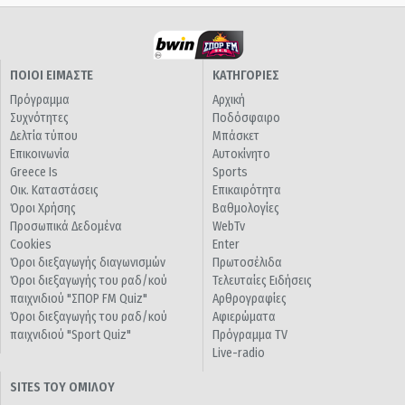
ΠΟΙΟΙ ΕΙΜΑΣΤΕ
ΚΑΤΗΓΟΡΙΕΣ
Πρόγραμμα
Αρχική
Συχνότητες
Ποδόσφαιρο
Δελτία τύπου
Μπάσκετ
Επικοινωνία
Αυτοκίνητο
Greece Is
Sports
Οικ. Καταστάσεις
Επικαιρότητα
Όροι Χρήσης
Βαθμολογίες
Προσωπικά Δεδομένα
WebTv
Cookies
Enter
Όροι διεξαγωγής διαγωνισμών
Πρωτοσέλιδα
Όροι διεξαγωγής του ραδ/κού
Τελευταίες Ειδήσεις
παιχνιδιού "ΣΠΟΡ FM Quiz"
Αρθρογραφίες
Όροι διεξαγωγής του ραδ/κού
Αφιερώματα
παιχνιδιού "Sport Quiz"
Πρόγραμμα TV
Live-radio
SITES ΤΟΥ ΟΜΙΛΟΥ