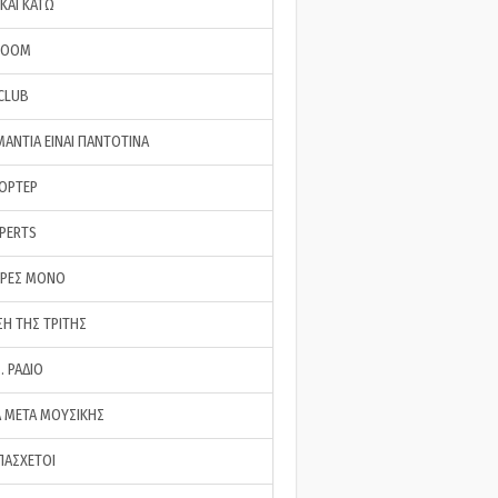
ΚΑΙ ΚΑΤΩ
ROOM
 CLUB
ΜΑΝΤΙΑ ΕΙΝΑΙ ΠΑΝΤΟΤΙΝΑ
ΠΟΡΤΕΡ
XPERTS
ΕΡΕΣ ΜΟΝΟ
ΣΗ ΤΗΣ ΤΡΙΤΗΣ
… ΡΑΔΙΟ
 ΜΕΤΑ ΜΟΥΣΙΚΗΣ
ΠΑΣΧΕΤΟΙ