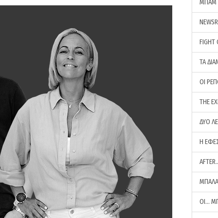
ΜΠΑΜ 
NEWS
FIGHT
ΤΑ ΔΙΑ
ΟΙ ΡΕ
THE E
ΔΥΟ Λ
Η ΕΦΕ
AFTER
ΜΠΑΛΑ
ΟΙ… Μ