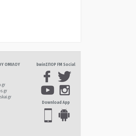
ΤΟΥ ΟΜΙΛΟΥ
bwinΣΠΟΡ FM Social
o.gr
os.gr
skai.gr
Download App