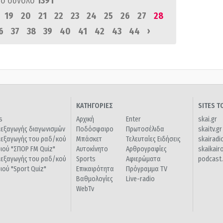
ό σύνολο
1391
19
20
21
22
23
24
25
26
27
28
›
6
37
38
39
40
41
42
43
44
ΚΑΤΗΓΟΡΙΕΣ
SITES 
s
Αρχική
Enter
skai.gr
ιεξαγωγής διαγωνισμών
Ποδόσφαιρο
Πρωτοσέλιδα
skaitv.gr
ιεξαγωγής του ραδ/κού
Μπάσκετ
Τελευταίες Ειδήσεις
skairadi
διού "ΣΠΟΡ FM Quiz"
Αυτοκίνητο
Αρθρογραφίες
skaikair
ιεξαγωγής του ραδ/κού
Sports
Αφιερώματα
podcast.
διού "Sport Quiz"
Επικαιρότητα
Πρόγραμμα TV
Βαθμολογίες
Live-radio
WebTv