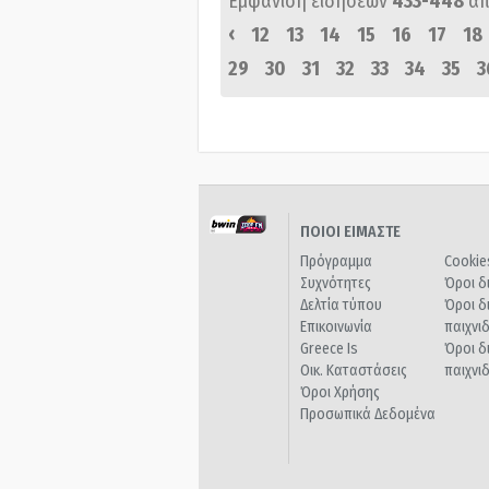
Εμφάνιση ειδήσεων
433-448
απ
‹
12
13
14
15
16
17
18
29
30
31
32
33
34
35
3
ΠΟΙΟΙ ΕΙΜΑΣΤΕ
Πρόγραμμα
Cookie
Συχνότητες
Όροι δ
Δελτία τύπου
Όροι δ
Επικοινωνία
παιχνι
Greece Is
Όροι δ
Οικ. Καταστάσεις
παιχνι
Όροι Χρήσης
Προσωπικά Δεδομένα