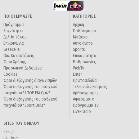
ΠΟΙΟΙ ΕΙΜΑΣΤΕ
ΚΑΤΗΓΟΡΙΕΣ
Πρόγραμμα
Αρχική
Συχνότητες
Ποδόσφαιρο
Δελτία τύπου
Μπάσκετ
Επικοινωνία
Αυτοκίνητο
Greece Is
Sports
Οικ. Καταστάσεις
Επικαιρότητα
Όροι Χρήσης
Βαθμολογίες
Προσωπικά Δεδομένα
WebTv
Cookies
Enter
Όροι διεξαγωγής διαγωνισμών
Πρωτοσέλιδα
Όροι διεξαγωγής του ραδ/κού
Τελευταίες Ειδήσεις
παιχνιδιού "ΣΠΟΡ FM Quiz"
Αρθρογραφίες
Όροι διεξαγωγής του ραδ/κού
Αφιερώματα
παιχνιδιού "Sport Quiz"
Πρόγραμμα TV
Live-radio
SITES ΤΟΥ ΟΜΙΛΟΥ
skai.gr
skaitv.gr