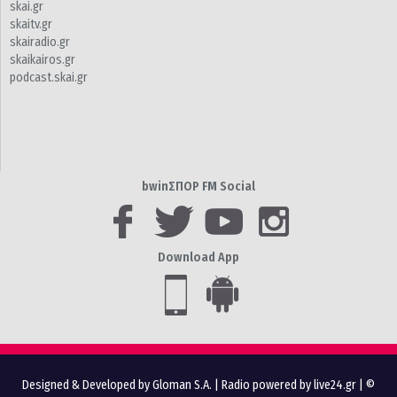
skai.gr
skaitv.gr
skairadio.gr
skaikairos.gr
podcast.skai.gr
bwinΣΠΟΡ FM Social
Download App
Designed & Developed by Gloman S.A.
|
Radio powered by live24.gr
| ©