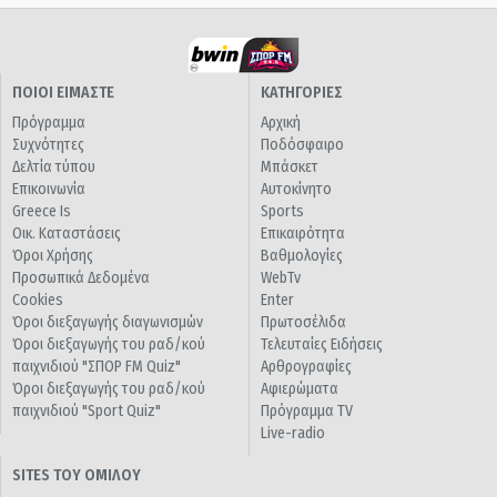
ΠΟΙΟΙ ΕΙΜΑΣΤΕ
ΚΑΤΗΓΟΡΙΕΣ
Πρόγραμμα
Αρχική
Συχνότητες
Ποδόσφαιρο
Δελτία τύπου
Μπάσκετ
Επικοινωνία
Αυτοκίνητο
Greece Is
Sports
Οικ. Καταστάσεις
Επικαιρότητα
Όροι Χρήσης
Βαθμολογίες
Προσωπικά Δεδομένα
WebTv
Cookies
Enter
Όροι διεξαγωγής διαγωνισμών
Πρωτοσέλιδα
Όροι διεξαγωγής του ραδ/κού
Τελευταίες Ειδήσεις
παιχνιδιού "ΣΠΟΡ FM Quiz"
Αρθρογραφίες
Όροι διεξαγωγής του ραδ/κού
Αφιερώματα
παιχνιδιού "Sport Quiz"
Πρόγραμμα TV
Live-radio
SITES ΤΟΥ ΟΜΙΛΟΥ