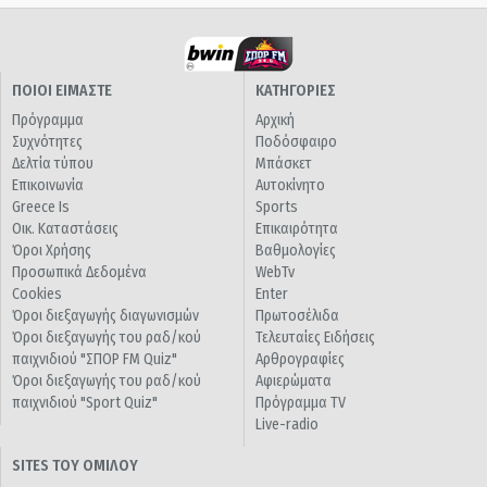
ΠΟΙΟΙ ΕΙΜΑΣΤΕ
ΚΑΤΗΓΟΡΙΕΣ
Πρόγραμμα
Αρχική
Συχνότητες
Ποδόσφαιρο
Δελτία τύπου
Μπάσκετ
Επικοινωνία
Αυτοκίνητο
Greece Is
Sports
Οικ. Καταστάσεις
Επικαιρότητα
Όροι Χρήσης
Βαθμολογίες
Προσωπικά Δεδομένα
WebTv
Cookies
Enter
Όροι διεξαγωγής διαγωνισμών
Πρωτοσέλιδα
Όροι διεξαγωγής του ραδ/κού
Τελευταίες Ειδήσεις
παιχνιδιού "ΣΠΟΡ FM Quiz"
Αρθρογραφίες
Όροι διεξαγωγής του ραδ/κού
Αφιερώματα
παιχνιδιού "Sport Quiz"
Πρόγραμμα TV
Live-radio
SITES ΤΟΥ ΟΜΙΛΟΥ