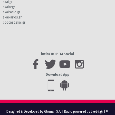
skai.gr
skaitv.gr
skairadio.gr
skaikairos.gr
podcast.skai.gr
bwinΣΠΟΡ FM Social
Download App
Designed & Developed by Gloman S.A.
|
Radio powered by live24.gr
| ©