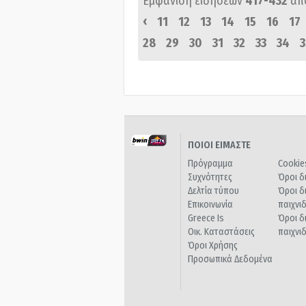
Εμφάνιση ειδήσεων
417-432
απ
‹
11
12
13
14
15
16
17
28
29
30
31
32
33
34
3
ΠΟΙΟΙ ΕΙΜΑΣΤΕ
Πρόγραμμα
Cookie
Συχνότητες
Όροι δ
Δελτία τύπου
Όροι δ
Επικοινωνία
παιχνι
Greece Is
Όροι δ
Οικ. Καταστάσεις
παιχνι
Όροι Χρήσης
Προσωπικά Δεδομένα