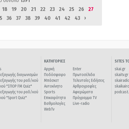
ό σύνολο
1391
18
19
20
21
22
23
24
25
26
27
›
5
36
37
38
39
40
41
42
43
ΚΑΤΗΓΟΡΙΕΣ
SITES 
s
Αρχική
Enter
skai.gr
ιεξαγωγής διαγωνισμών
Ποδόσφαιρο
Πρωτοσέλιδα
skaitv.gr
ιεξαγωγής του ραδ/κού
Μπάσκετ
Τελευταίες Ειδήσεις
skairadi
διού "ΣΠΟΡ FM Quiz"
Αυτοκίνητο
Αρθρογραφίες
skaikair
ιεξαγωγής του ραδ/κού
Sports
Αφιερώματα
podcast.
διού "Sport Quiz"
Επικαιρότητα
Πρόγραμμα TV
Βαθμολογίες
Live-radio
WebTv