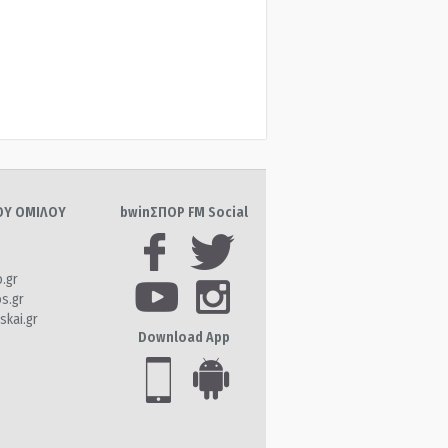
ΤΟΥ ΟΜΙΛΟΥ
bwinΣΠΟΡ FM Social
o.gr
os.gr
skai.gr
Download App