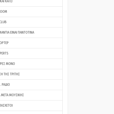
ΚΑΙ ΚΑΤΩ
ROOM
 CLUB
ΜΑΝΤΙΑ ΕΙΝΑΙ ΠΑΝΤΟΤΙΝΑ
ΠΟΡΤΕΡ
XPERTS
ΕΡΕΣ ΜΟΝΟ
ΣΗ ΤΗΣ ΤΡΙΤΗΣ
… ΡΑΔΙΟ
 ΜΕΤΑ ΜΟΥΣΙΚΗΣ
ΠΑΣΧΕΤΟΙ