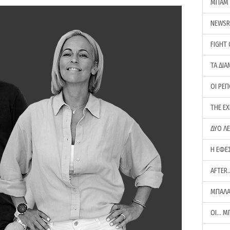
ΜΠΑΜ 
NEWS
FIGHT
ΤΑ ΔΙΑ
ΟΙ ΡΕ
THE E
ΔΥΟ Λ
Η ΕΦΕ
AFTER
ΜΠΑΛΑ
ΟΙ… Μ