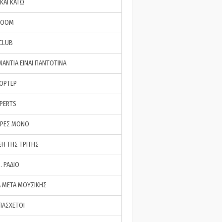
ΚΑΙ ΚΑΤΩ
ROOM
 CLUB
ΜΑΝΤΙΑ ΕΙΝΑΙ ΠΑΝΤΟΤΙΝΑ
ΠΟΡΤΕΡ
XPERTS
ΕΡΕΣ ΜΟΝΟ
ΣΗ ΤΗΣ ΤΡΙΤΗΣ
… ΡΑΔΙΟ
 ΜΕΤΑ ΜΟΥΣΙΚΗΣ
ΠΑΣΧΕΤΟΙ