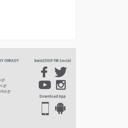
ΤΟΥ ΟΜΙΛΟΥ
bwinΣΠΟΡ FM Social
o.gr
os.gr
skai.gr
Download App