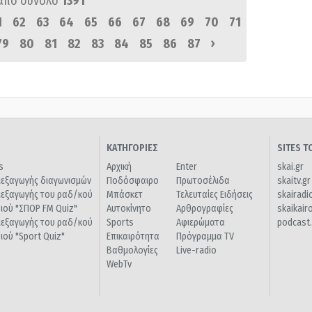
από σύνολο
1391
1
62
63
64
65
66
67
68
69
70
71
›
79
80
81
82
83
84
85
86
87
ΚΑΤΗΓΟΡΙΕΣ
SITES 
s
Αρχική
Enter
skai.gr
ιεξαγωγής διαγωνισμών
Ποδόσφαιρο
Πρωτοσέλιδα
skaitv.gr
ιεξαγωγής του ραδ/κού
Μπάσκετ
Τελευταίες Ειδήσεις
skairadi
διού "ΣΠΟΡ FM Quiz"
Αυτοκίνητο
Αρθρογραφίες
skaikair
ιεξαγωγής του ραδ/κού
Sports
Αφιερώματα
podcast.
διού "Sport Quiz"
Επικαιρότητα
Πρόγραμμα TV
Βαθμολογίες
Live-radio
WebTv