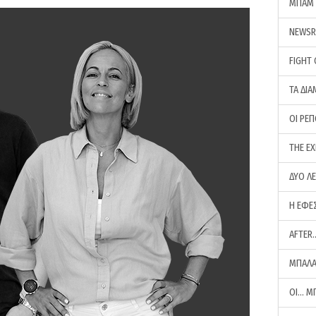
ΜΠΑΜ 
NEWS
FIGHT
ΤΑ ΔΙΑ
ΟΙ ΡΕ
THE E
ΔΥΟ Λ
Η ΕΦΕ
AFTER
ΜΠΑΛΑ
ΟΙ… Μ