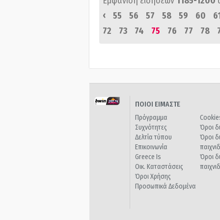
Εμφάνιση ειδήσεων
1185-1200
‹
55
56
57
58
59
60
6
72
73
74
75
76
77
78
ΠΟΙΟΙ ΕΙΜΑΣΤΕ
Πρόγραμμα
Cookie
Συχνότητες
Όροι δ
Δελτία τύπου
Όροι δ
Επικοινωνία
παιχνι
Greece Is
Όροι δ
Οικ. Καταστάσεις
παιχνι
Όροι Χρήσης
Προσωπικά Δεδομένα