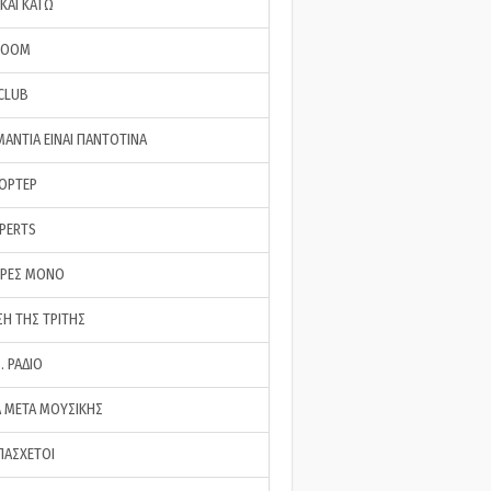
ΚΑΙ ΚΑΤΩ
ROOM
 CLUB
ΜΑΝΤΙΑ ΕΙΝΑΙ ΠΑΝΤΟΤΙΝΑ
ΠΟΡΤΕΡ
XPERTS
ΕΡΕΣ ΜΟΝΟ
ΣΗ ΤΗΣ ΤΡΙΤΗΣ
… ΡΑΔΙΟ
 ΜΕΤΑ ΜΟΥΣΙΚΗΣ
ΠΑΣΧΕΤΟΙ