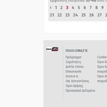
Εμφάνιση ειδήσεων
33-48
από 
‹
1
2
3
4
5
6
7
8
9
21
22
23
24
25
26
27
ΠΟΙΟΙ ΕΙΜΑΣΤΕ
Πρόγραμμα
Cookie
Συχνότητες
Όροι δ
Δελτία τύπου
Όροι δ
Επικοινωνία
παιχνι
Greece Is
Όροι δ
Οικ. Καταστάσεις
παιχνι
Όροι Χρήσης
Προσωπικά Δεδομένα