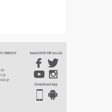
ΤΟΥ ΟΜΙΛΟΥ
bwinΣΠΟΡ FM Social
o.gr
os.gr
skai.gr
Download App