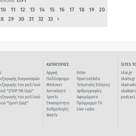
σύνολο
1391
10
11
12
13
14
15
16
17
18
19
20
›
28
29
30
31
32
33
ΚΑΤΗΓΟΡΙΕΣ
SITES 
s
Αρχική
Enter
skai.gr
ιεξαγωγής διαγωνισμών
Ποδόσφαιρο
Πρωτοσέλιδα
skaitv.gr
ιεξαγωγής του ραδ/κού
Μπάσκετ
Τελευταίες Ειδήσεις
skairadi
διού "ΣΠΟΡ FM Quiz"
Αυτοκίνητο
Αρθρογραφίες
skaikair
ιεξαγωγής του ραδ/κού
Sports
Αφιερώματα
podcast.
διού "Sport Quiz"
Επικαιρότητα
Πρόγραμμα TV
Βαθμολογίες
Live-radio
WebTv