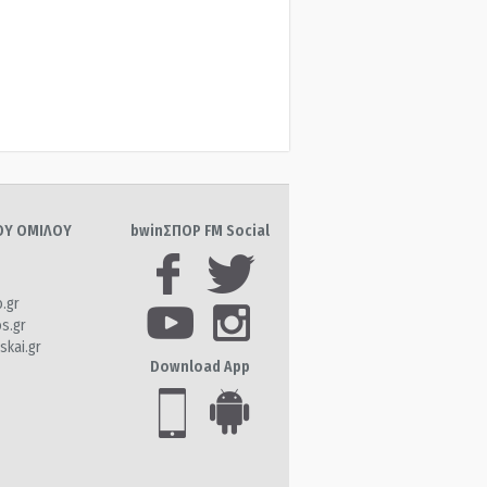
ΤΟΥ ΟΜΙΛΟΥ
bwinΣΠΟΡ FM Social
o.gr
os.gr
skai.gr
Download App