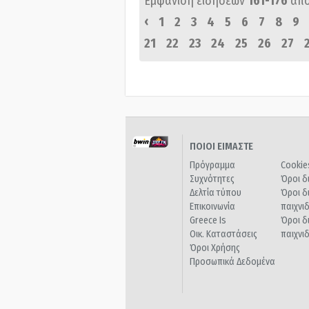
Εμφάνιση ειδήσεων
161-176
απ
‹
1
2
3
4
5
6
7
8
9
21
22
23
24
25
26
27
ΠΟΙΟΙ ΕΙΜΑΣΤΕ
Πρόγραμμα
Cookie
Συχνότητες
Όροι δ
Δελτία τύπου
Όροι δ
Επικοινωνία
παιχνι
Greece Is
Όροι δ
Οικ. Καταστάσεις
παιχνι
Όροι Χρήσης
Προσωπικά Δεδομένα