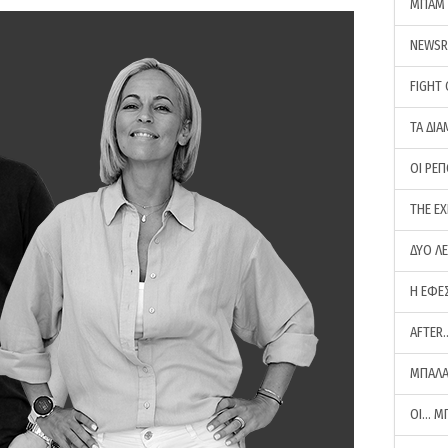
ΜΠΑΜ 
NEWS
FIGHT
ΤΑ ΔΙΑ
ΟΙ ΡΕ
THE E
ΔΥΟ Λ
Η ΕΦΕ
AFTER
ΜΠΑΛΑ
ΟΙ… Μ