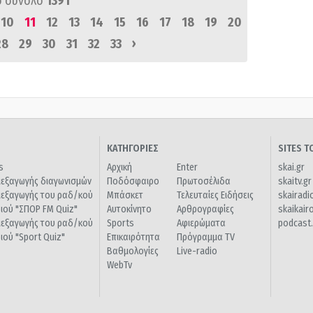
ό σύνολο
1391
10
11
12
13
14
15
16
17
18
19
20
›
28
29
30
31
32
33
ΚΑΤΗΓΟΡΙΕΣ
SITES 
s
Αρχική
Enter
skai.gr
ιεξαγωγής διαγωνισμών
Ποδόσφαιρο
Πρωτοσέλιδα
skaitv.gr
ιεξαγωγής του ραδ/κού
Μπάσκετ
Τελευταίες Ειδήσεις
skairadi
διού "ΣΠΟΡ FM Quiz"
Αυτοκίνητο
Αρθρογραφίες
skaikair
ιεξαγωγής του ραδ/κού
Sports
Αφιερώματα
podcast.
διού "Sport Quiz"
Επικαιρότητα
Πρόγραμμα TV
Βαθμολογίες
Live-radio
WebTv