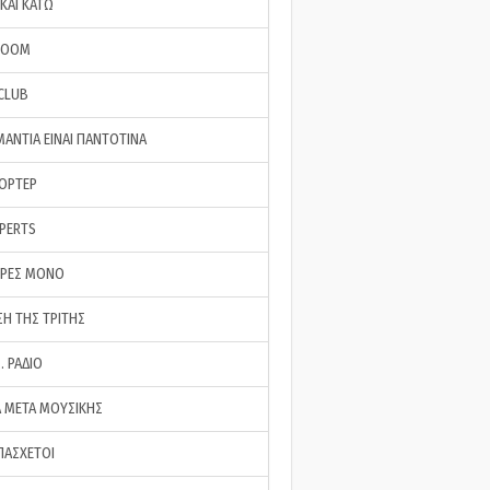
ΚΑΙ ΚΑΤΩ
ROOM
 CLUB
ΜΑΝΤΙΑ ΕΙΝΑΙ ΠΑΝΤΟΤΙΝΑ
ΠΟΡΤΕΡ
XPERTS
ΕΡΕΣ ΜΟΝΟ
ΣΗ ΤΗΣ ΤΡΙΤΗΣ
… ΡΑΔΙΟ
 ΜΕΤΑ ΜΟΥΣΙΚΗΣ
ΠΑΣΧΕΤΟΙ